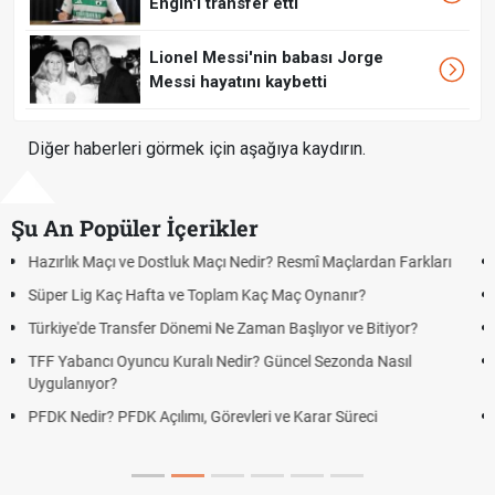
Engin'i transfer etti
Lionel Messi'nin babası Jorge
Messi hayatını kaybetti
Diğer haberleri görmek için aşağıya kaydırın.
Şu An Popüler İçerikler
Puan Durumunda AG, OM ve Diğer Kısaltmalar Ne Anlama Gelir?
Skor Ne Demek? Sporda Skor ve Sonuç Kavramları
Futbol Nasıl Oynanır? Temel Futbol Kuralları
Deplasman Golü Kuralı Nedir? Hangi Organizasyonlarda
Uygulanıyor?
DGS Sonuçları Ne Zaman Açıklanacak 2026? ÖSYM Sonuç
Tarihini Duyurdu