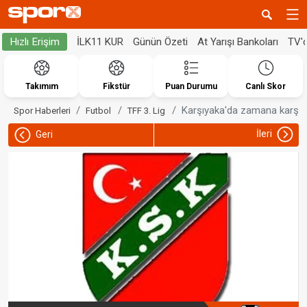
İLK11 KUR
Günün Özeti
At Yarışı Bankoları
TV'
Hızlı Erişim
Takımım
Fikstür
Puan Durumu
Canlı Skor
Karşıyaka'da zamana karşı y
Spor Haberleri
Futbol
TFF 3. Lig
İleri
Geri