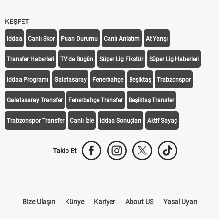
KEŞFET
iddaa
Canlı Skor
Puan Durumu
Canlı Anlatım
At Yarışı
Transfer Haberleri
TV'de Bugün
Süper Lig Fikstür
Süper Lig Haberleri
iddaa Programı
Galatasaray
Fenerbahçe
Beşiktaş
Trabzonspor
Galatasaray Transfer
Fenerbahçe Transfer
Beşiktaş Transfer
Trabzonspor Transfer
Canlı İzle
iddaa Sonuçları
Aktif Sayaç
Takip Et
Bize Ulaşın
Künye
Kariyer
About US
Yasal Uyarı