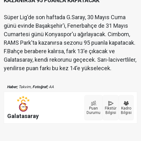
KAZANIRSA 95 PUANLA KAPATACAK
Süper Lig'de son haftada G.Saray, 30 Mayıs Cuma
günü evinde Başakşehir'i, Fenerbahçe de 31 Mayıs
Cumartesi günü Konyaspor'u ağırlayacak. Cimbom,
RAMS Park'ta kazanırsa sezonu 95 puanla kapatacak.
F.Bahçe berabere kalırsa, fark 13'e çıkacak ve
Galatasaray, kendi rekorunu geçecek. Sarı-lacivertliler,
yenilirse puan farkı bu kez 14'e yükselecek.
Haber;
Takvim,
Fotoğraf;
AA
Puan
Fikstür
Kadro
Durumu
Bilgisi
Bilgisi
Galatasaray