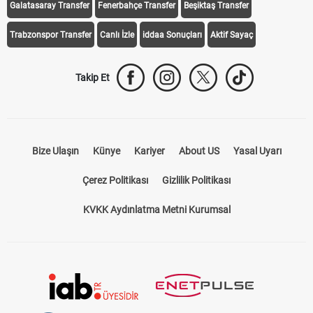
Galatasaray Transfer
Fenerbahçe Transfer
Beşiktaş Transfer
Trabzonspor Transfer
Canlı İzle
iddaa Sonuçları
Aktif Sayaç
Takip Et
Bize Ulaşın
Künye
Kariyer
About US
Yasal Uyarı
Çerez Politikası
Gizlilik Politikası
KVKK Aydınlatma Metni Kurumsal