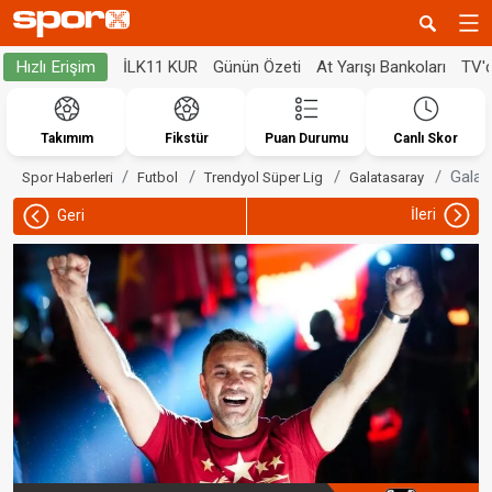
İLK11 KUR
Günün Özeti
At Yarışı Bankoları
TV'
Hızlı Erişim
Takımım
Fikstür
Puan Durumu
Canlı Skor
Galat
Spor Haberleri
Futbol
Trendyol Süper Lig
Galatasaray
İleri
Geri