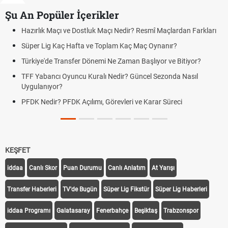
Şu An Popüler İçerikler
Hazırlık Maçı ve Dostluk Maçı Nedir? Resmî Maçlardan Farkları
Süper Lig Kaç Hafta ve Toplam Kaç Maç Oynanır?
Türkiye'de Transfer Dönemi Ne Zaman Başlıyor ve Bitiyor?
TFF Yabancı Oyuncu Kuralı Nedir? Güncel Sezonda Nasıl
Uygulanıyor?
PFDK Nedir? PFDK Açılımı, Görevleri ve Karar Süreci
KEŞFET
iddaa
Canlı Skor
Puan Durumu
Canlı Anlatım
At Yarışı
Transfer Haberleri
TV'de Bugün
Süper Lig Fikstür
Süper Lig Haberleri
iddaa Programı
Galatasaray
Fenerbahçe
Beşiktaş
Trabzonspor