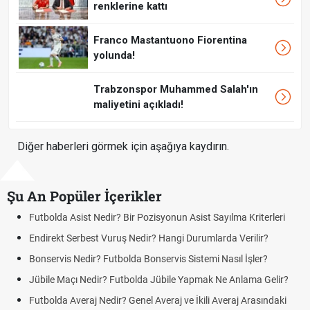
renklerine kattı
Franco Mastantuono Fiorentina
yolunda!
Trabzonspor Muhammed Salah'ın
maliyetini açıkladı!
Diğer haberleri görmek için aşağıya kaydırın.
Şu An Popüler İçerikler
tbolda Asist Nedir? Bir Pozisyonun Asist Sayılma Kriterleri
Futbo
direkt Serbest Vuruş Nedir? Hangi Durumlarda Verilir?
Açık 
Yenil
nservis Nedir? Futbolda Bonservis Sistemi Nasıl İşler?
DGS 
bile Maçı Nedir? Futbolda Jübile Yapmak Ne Anlama Gelir?
Tarih
tbolda Averaj Nedir? Genel Averaj ve İkili Averaj Arasındaki
Motor