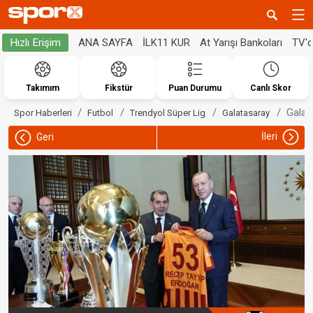
ANA SAYFA
İLK11 KUR
At Yarışı Bankoları
TV'
Hızlı Erişim
Takımım
Fikstür
Puan Durumu
Canlı Skor
Galat
Spor Haberleri
Futbol
Trendyol Süper Lig
Galatasaray
İleri
Geri