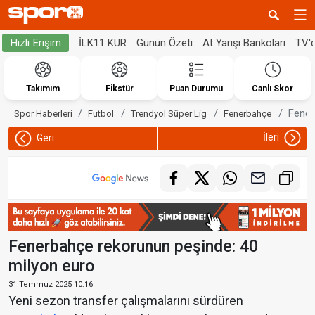
İLK11 KUR
Günün Özeti
At Yarışı Bankoları
TV'
Hızlı Erişim
Takımım
Fikstür
Puan Durumu
Canlı Skor
Fener
Spor Haberleri
Futbol
Trendyol Süper Lig
Fenerbahçe
İleri
Geri
Fenerbahçe rekorunun peşinde: 40
milyon euro
31 Temmuz 2025 10:16
Yeni sezon transfer çalışmalarını sürdüren