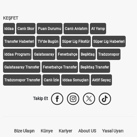
KEŞFET
iddaa
Canlı Skor
Puan Durumu
Canlı Anlatım
At Yarışı
Transfer Haberleri
TV'de Bugün
Süper Lig Fikstür
Süper Lig Haberleri
iddaa Programı
Galatasaray
Fenerbahçe
Beşiktaş
Trabzonspor
Galatasaray Transfer
Fenerbahçe Transfer
Beşiktaş Transfer
Trabzonspor Transfer
Canlı İzle
iddaa Sonuçları
Aktif Sayaç
Takip Et
Bize Ulaşın
Künye
Kariyer
About US
Yasal Uyarı