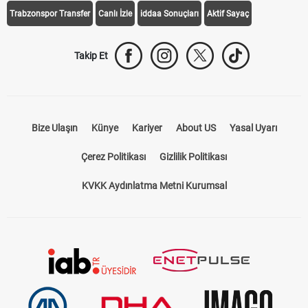
Galatasaray Transfer
Fenerbahçe Transfer
Beşiktaş Transfer
Trabzonspor Transfer
Canlı İzle
iddaa Sonuçları
Aktif Sayaç
Takip Et
Bize Ulaşın
Künye
Kariyer
About US
Yasal Uyarı
Çerez Politikası
Gizlilik Politikası
KVKK Aydınlatma Metni Kurumsal