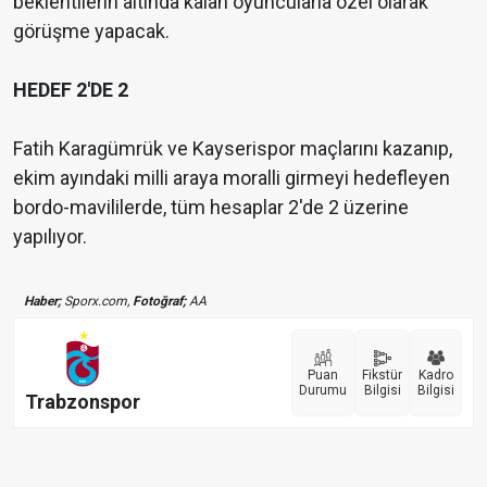
beklentilerin altında kalan oyuncularla özel olarak
görüşme yapacak.
HEDEF 2'DE 2
Fatih Karagümrük ve Kayserispor maçlarını kazanıp,
ekim ayındaki milli araya moralli girmeyi hedefleyen
bordo-mavililerde, tüm hesaplar 2'de 2 üzerine
yapılıyor.
Haber;
Sporx.com,
Fotoğraf;
AA
Puan
Fikstür
Kadro
Durumu
Bilgisi
Bilgisi
Trabzonspor