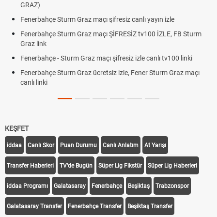
Oldu mu?
e Sturm Graz maçı şifresiz canlı yayın izle
Altın Yüksele
Beklentiler
çe Sturm Graz maçı ŞİFRESİZ tv100 İZLE, FB Sturm
12. Yargı Pa
Dakika Geliş
e - Sturm Graz maçı şifresiz izle canlı tv100 linki
Fenerbahçe 
çe Sturm Graz ücretsiz izle, Fener Sturm Graz maçı
Rövanşı Saa
Trabzonspor
Off Tarihi Be
KEŞFET
iddaa
Canlı Skor
Puan Durumu
Canlı Anlatım
At Yarışı
Transfer Haberleri
TV'de Bugün
Süper Lig Fikstür
Süper Lig Haberleri
iddaa Programı
Galatasaray
Fenerbahçe
Beşiktaş
Trabzonspor