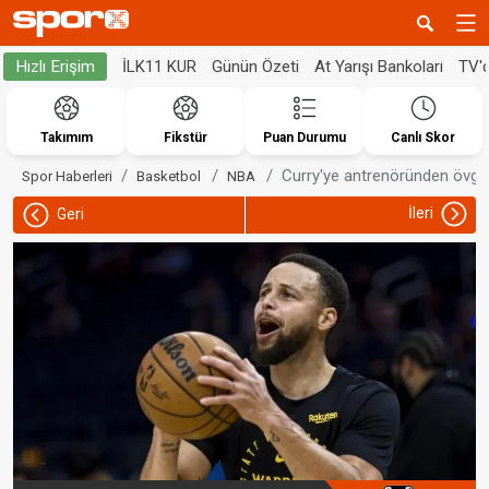
İLK11 KUR
Günün Özeti
At Yarışı Bankoları
TV'
Hızlı Erişim
Takımım
Fikstür
Puan Durumu
Canlı Skor
Curry'ye antrenöründen övgü:
Spor Haberleri
Basketbol
NBA
İleri
Geri