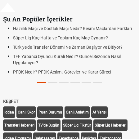
Şu An Popüler İçerikler
Resmî Maçlardan Farkları
Puan Durumunda AG, OM ve Diğer Kısalt
Maç Oynanır?
Skor Ne Demek? Sporda Skor ve Sonuç K
Başlıyor ve Bitiyor?
Futbol Nasıl Oynanır? Temel Futbol Kurall
ncel Sezonda Nasıl
Deplasman Golü Kuralı Nedir? Hangi Or
Uygulanıyor?
e Karar Süreci
DGS Sonuçları Ne Zaman Açıklanacak 
Tarihini Duyurdu
KEŞFET
iddaa
Canlı Skor
Puan Durumu
Canlı Anlatım
At Yarışı
Transfer Haberleri
TV'de Bugün
Süper Lig Fikstür
Süper Lig Haberleri