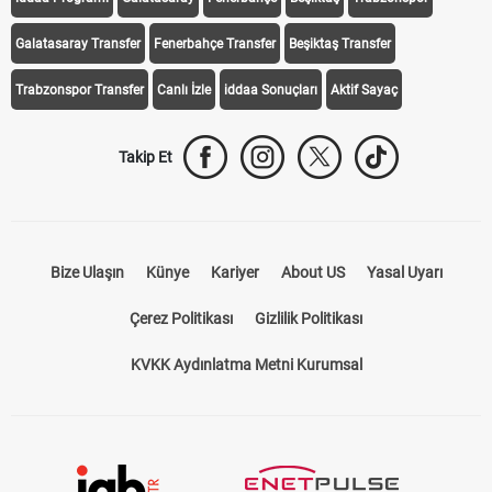
iddaa Programı
Galatasaray
Fenerbahçe
Beşiktaş
Trabzonspor
Galatasaray Transfer
Fenerbahçe Transfer
Beşiktaş Transfer
Trabzonspor Transfer
Canlı İzle
iddaa Sonuçları
Aktif Sayaç
Takip Et
Bize Ulaşın
Künye
Kariyer
About US
Yasal Uyarı
Çerez Politikası
Gizlilik Politikası
KVKK Aydınlatma Metni Kurumsal