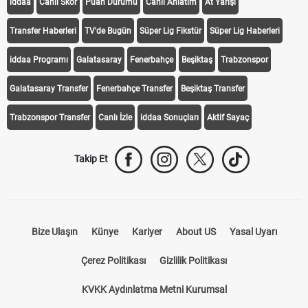
iddaa
Canlı Skor
Puan Durumu
Canlı Anlatım
At Yarışı
Transfer Haberleri
TV'de Bugün
Süper Lig Fikstür
Süper Lig Haberleri
iddaa Programı
Galatasaray
Fenerbahçe
Beşiktaş
Trabzonspor
Galatasaray Transfer
Fenerbahçe Transfer
Beşiktaş Transfer
Trabzonspor Transfer
Canlı İzle
iddaa Sonuçları
Aktif Sayaç
Takip Et
Bize Ulaşın
Künye
Kariyer
About US
Yasal Uyarı
Çerez Politikası
Gizlilik Politikası
KVKK Aydınlatma Metni Kurumsal