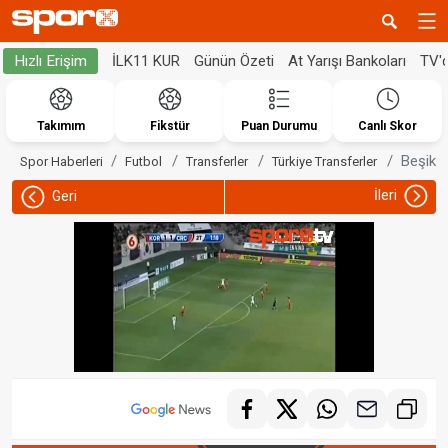
İLK11 KUR
Günün Özeti
At Yarışı Bankoları
TV'
Hızlı Erişim
Takımım
Fikstür
Puan Durumu
Canlı Skor
Beşikta
Spor Haberleri
Futbol
Transferler
Türkiye Transferler
İleri
Geri