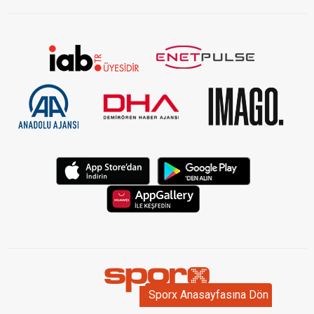
Sporx Anasayfasına Dön
Sporx Anasayfasına Dön