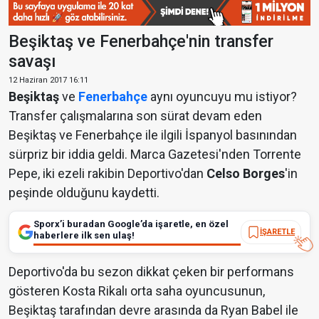
Beşiktaş ve Fenerbahçe'nin transfer
savaşı
12 Haziran 2017 16:11
Beşiktaş
ve
Fenerbahçe
aynı oyuncuyu mu istiyor?
Transfer çalışmalarına son sürat devam eden
Beşiktaş ve Fenerbahçe ile ilgili İspanyol basınından
sürpriz bir iddia geldi. Marca Gazetesi'nden Torrente
Pepe, iki ezeli rakibin Deportivo'dan
Celso Borges
'in
peşinde olduğunu kaydetti.
Sporx’i buradan Google’da işaretle, en özel
İŞARETLE
haberlere ilk sen ulaş!
Deportivo'da bu sezon dikkat çeken bir performans
gösteren Kosta Rikalı orta saha oyuncusunun,
Beşiktaş tarafından devre arasında da Ryan Babel ile