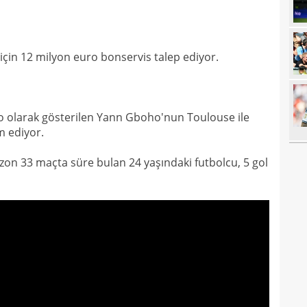
20
20
spri
için 12 milyon euro bonservis talep ediyor.
20
bera
19
kayb
19
bitir
o olarak gösterilen Yann Gboho'nun Toulouse ile
m ediyor.
19
kattı
19
zon 33 maçta süre bulan 24 yaşındaki futbolcu, 5 gol
19
şamp
19
19
seçi
19
İrfa
18
17
mağl