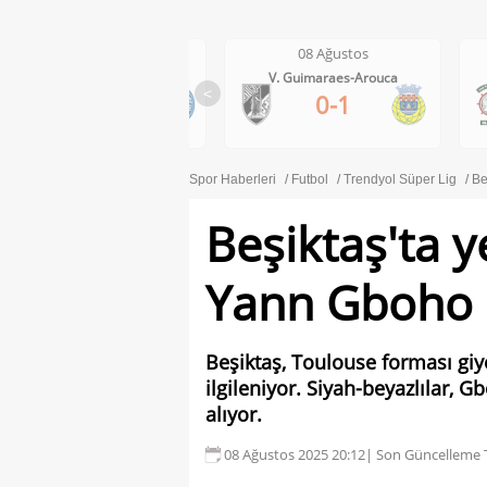
08 Ağustos
08 Ağustos
V. Guimaraes-Arouca
Maritimo-Casa Pia
<
0-1
1-0
Spor Haberleri
Futbol
Trendyol Süper Lig
Be
Beşiktaş'ta y
Yann Gboho
Beşiktaş, Toulouse forması giy
ilgileniyor. Siyah-beyazlılar, 
alıyor.
08 Ağustos 2025 20:12
| Son Güncelleme T