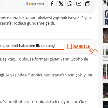
22
Folc
22
kara
adrosuna bir kanat takviyesi yapmak istiyor. Siyah-
22
Sala
 transfer iddiası gündeme geldi.
22
22
le, en özel haberlere ilk sen ulaş!
İŞARETLE
22
tran
22
geli
 Beşiktaş, Toulouse forması giyen Yann Gboho ile
22
yor
22
geçt
diği 24 yaşındaki futbolcunun transferi için çok iyi bir
20
üzün
20
ediy
20
Band
n, Yann Gboho için Toulouse'a 6 milyon euro'luk
20
Oyu