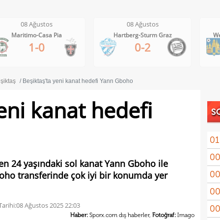
08 Ağustos
08 Ağustos
Hartberg-Sturm Graz
Westerlo-Union St.Gilloise
0-2
1-5
şiktaş
Beşiktaş'ta yeni kanat hedefi Yann Gboho
eni kanat hedefi
S
01
00
sald
en 24 yaşındaki sol kanat Yann Gboho ile
00
Gboho transferinde çok iyi bir konumda yer
Smas
00
Jesu
arihi:
08 Ağustos 2025 22:03
00
yedi
Haber:
Sporx.com dış haberler,
Fotoğraf:
Imago