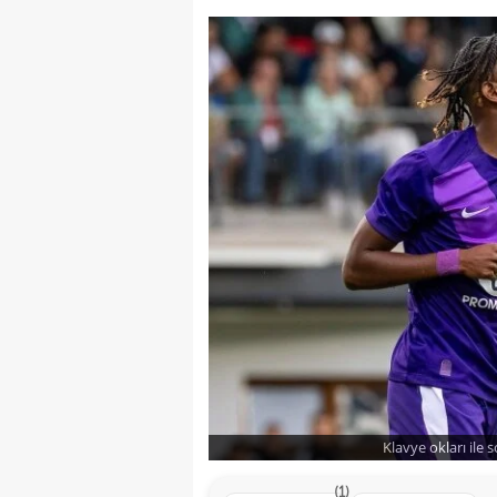
Klavye okları ile 
(1)