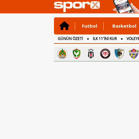
Futbol
Basketbol
GÜNÜN ÖZETİ
İLK 11'İNİ KUR
VOLEYB
CANLI ANLATIM
İNGİLTERE