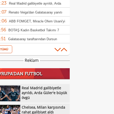
:23
amak iyiydi"
Real Madrid galibiyetle ayrıldı, Arda
:07
r'e büyük övgü
Renato Veiga'dan Galatasaray yanıtı
:06
ABB FOMGET, Miracle Ofem Usani'yi
:56
osuna kattı
BOTAŞ Kadın Basketbol Takımı 7
:51
sfer yaptı
Galatasaray taraftarından Dursun
:46
k'e transfer tepkisi!
Yunus Akgün: "5. şampiyonluğa emin
:45
larla yürüyeceğiz"
7 gollü maçta Antalyaspor,
Reklam
:41
örengücü'nü yıktı
Fenerbahçe arsaVev, Şampiyonlar Ligi'ne
VRUPA'DAN FUTBOL
:38
 etti!
İsmail Köybaşı: "Bugün buraya kalbimi
:28
düm"
U17 Kız Millilerden Mısır karşısında net
Real Madrid galibiyetle
:16
biyet
ayrıldı, Arda Güler'e büyük
Kırmızı kart sonrası Okan Buruk'tan olay
övgü
:58
ket
Galatasaray evinde Villarreal'e mağlup
Chelsea, Milan karşısında
:51
Fatih Tekke'den Salah, Saviolo ve
rahat galibiyet aldı