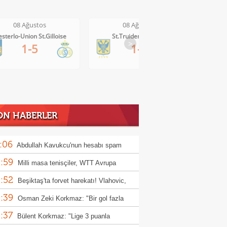
08 Ağustos
08 Ağustos
St.Truiden-Lommel
Standard Liege-Cercle Brugge
Wo
>
1-1
2-2
ON HABERLER
:06
Abdullah Kavukcu'nun hesabı spam
:59
ırısına uğradı!
Milli masa tenisçiler, WTT Avrupa
:52
h'e ilk turda veda etti
Beşiktaş'ta forvet harekatı! Vlahovic,
:39
s ve David
Osman Zeki Korkmaz: "Bir gol fazla
:37
k"
Bülent Korkmaz: "Lige 3 puanla