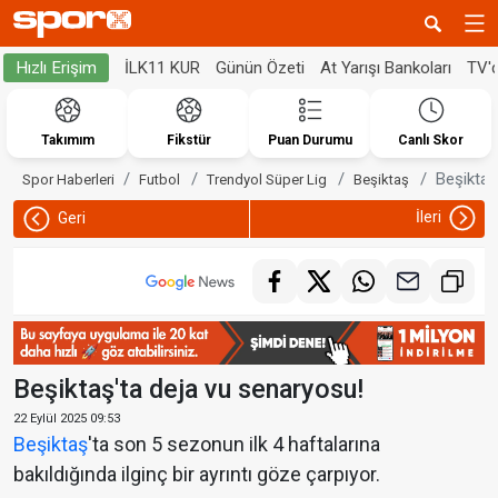
İLK11 KUR
Günün Özeti
At Yarışı Bankoları
TV'
Hızlı Erişim
Takımım
Fikstür
Puan Durumu
Canlı Skor
Beşiktaş
Spor Haberleri
Futbol
Trendyol Süper Lig
Beşiktaş
İleri
Geri
Beşiktaş'ta deja vu senaryosu!
22 Eylül 2025 09:53
Beşiktaş
'ta son 5 sezonun ilk 4 haftalarına
bakıldığında ilginç bir ayrıntı göze çarpıyor.