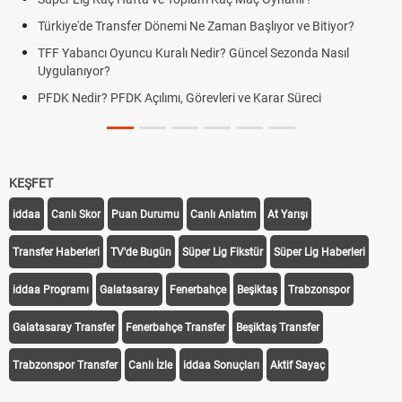
Türkiye'de Transfer Dönemi Ne Zaman Başlıyor ve Bitiyor?
TFF Yabancı Oyuncu Kuralı Nedir? Güncel Sezonda Nasıl
Uygulanıyor?
PFDK Nedir? PFDK Açılımı, Görevleri ve Karar Süreci
KEŞFET
iddaa
Canlı Skor
Puan Durumu
Canlı Anlatım
At Yarışı
Transfer Haberleri
TV'de Bugün
Süper Lig Fikstür
Süper Lig Haberleri
iddaa Programı
Galatasaray
Fenerbahçe
Beşiktaş
Trabzonspor
Galatasaray Transfer
Fenerbahçe Transfer
Beşiktaş Transfer
Trabzonspor Transfer
Canlı İzle
iddaa Sonuçları
Aktif Sayaç