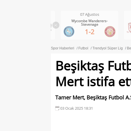
07 Ağustos
07 Ağustos
Wycombe Wanderers-
Middlesbrough-Wrexham
Stevenage
<
1-0
1-2
Spor Haberleri
Futbol
Trendyol Süper Lig
Be
Beşiktaş Fut
Mert istifa ett
Tamer Mert, Beşiktaş Futbol A.Ş
03 Ocak 2025 18:31