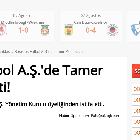
07 Ağustos
07 Ağustos
Cambuur-Excelsior
Bochum-Hertha Berlin
0-4
0-1
şiktaş
Beşiktaş Futbol A.Ş.'de Tamer Mert istifa etti!
bol A.Ş.'de Tamer
S
i!
00
00
Coşk
. Yönetim Kurulu üyeliğinden istifa etti.
00
"Fib
Haber:
Sporx.com,
Fotoğraf:
bjk.com.tr
00
Arau
00
kon