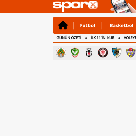
Futbol
Basketbol
GÜNÜN ÖZETİ
İLK 11'İNİ KUR
VOLEYB
CANLI ANLATIM
İNGİLTERE