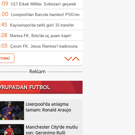
:09
rıldı
U17 Erkek Milliler, Sırbistan'ı geçerek
:00
le yükseldi!
Liverpool'dan Barcola hamlesi! PSG'nin
:45
bi dudak uçuklattı
Kayserispor'da tarihi gün! 15 transfer
:28
en!
Manisa FK, Bolu'da üç puanı kaptı!
:05
Çorum FK, Jesus Ramirez'i kadrosuna
:52
!
Fisnik Asllani'nin Leipzig'e transferi son
:52
 iptal oldu!
Erzurumspor, Ebosele ile anlaştı!
Reklam
:31
Metehan Altunbaş, Kocaelispor'da
VRUPA'DAN FUTBOL
:49
Fenerbahçe'ye müjdeli haber: Romelu
:29
aku
Filenin Sultanları, Fransa'yı yine devirdi!
Liverpool'da anlaşma
:13
tamam: Ronald Araujo
Manchester City'de mutlu son: Geronimo
:09
Kıvanç Taşyaran ve Buğra Ünal, Avrupa
Manchester City'de mutlu
:42
iyonası'nda finale yükseldi
Altay, Tuna Üzümcü ile topbaşı yaptı
son: Geronimo Rulli