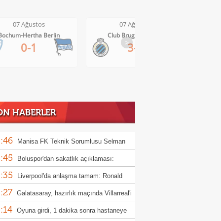
07 Ağustos
07 Ağustos
Club Brugge-Kortrijk
Altach-WSG Tirol
>
3-0
3-1
ON HABERLER
:46
Manisa FK Teknik Sorumlusu Selman
:45
un'dan galibiyet yorumu
Boluspor'dan sakatlık açıklaması:
:35
ula kemiği kırıldı"
Liverpool'da anlaşma tamam: Ronald
:27
jo
Galatasaray, hazırlık maçında Villarreal'i
:14
uk edecek
Oyuna girdi, 1 dakika sonra hastaneye