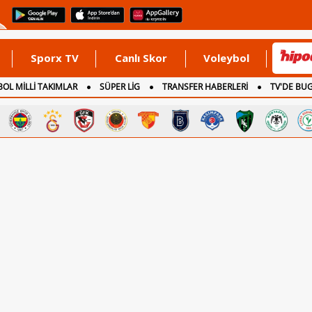
Sporx TV
Canlı Skor
Voleybol
OL MİLLİ TAKIMLAR
SÜPER LİG
TRANSFER HABERLERİ
TV'DE BU