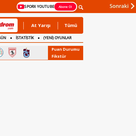
SPORX YOUTUBE
Abone Ol
At Yarışı
Tümü
GÜN
İSTATİSTİK
(YENİ) OYUNLAR
Puan Durumu
Fikstür