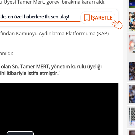
u Üyesi Tamer Mert, görevi bırakma kararı aldı.
20
20
le, en özel haberlere ilk sen ulaş!
Ilıc
İŞARETLE
20
arafından Kamuoyu Aydınlatma Platformu'na (KAP)
19
19
Inte
nıldı:
19
kattı
i olan Sn. Tamer MERT, yönetim kurulu üyeliği
19
Süe
 itibariyle istifa etmiştir."
19
tekli
19
18
Unit
18
oyun
18
İsve
18