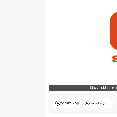
Klavye okları ile 
Yorum Yap
Yazı Boyutu