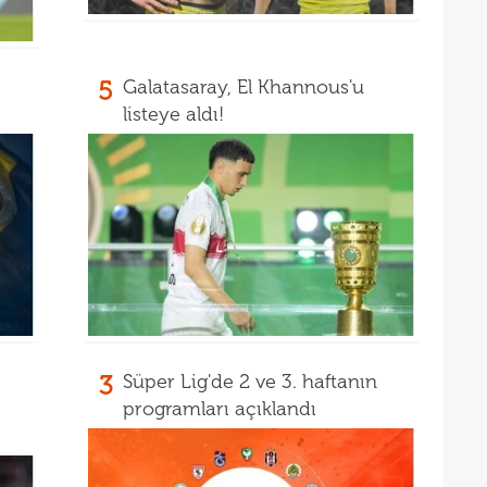
16
müjd
16
Tayl
15
pist
5
Galatasaray, El Khannous'u
listeye aldı!
15
kadr
3
Süper Lig'de 2 ve 3. haftanın
programları açıklandı