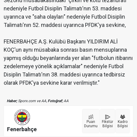
Sezonu müsabakasındaki "çirkin ve kötü tezahüratı"
nedeniyle Futbol Disiplin Talimatı'nın 53. maddesi
uyarınca ve "saha olayları" nedeniyle Futbol Disiplin
Talimatı'nın 52. maddesi uyarınca PFDK'ya sevkine,
FENERBAHÇE A.Ş. Kulübü Başkanı YILDIRIM ALİ
KOÇ'un aynı müsabaka sonrası basın mensuplarına
yapmış olduğu beyanlarında yer alan "futbolun itibarını
zedelemeye yönelik açıklamalar" nedeniyle Futbol
Disiplin Talimatı'nın 38. maddesi uyarınca tedbirsiz
olarak PFDK'ya sevkine karar verilmiştir."
Haber;
Sporx.com ve AA,
Fotoğraf;
AA
Puan
Fikstür
Kadro
Durumu
Bilgisi
Bilgisi
Fenerbahçe