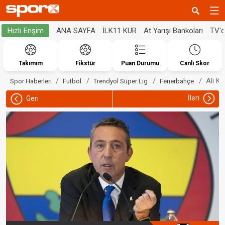
ANA SAYFA
İLK11 KUR
At Yarışı Bankoları
TV'
Hızlı Erişim
Takımım
Fikstür
Puan Durumu
Canlı Skor
Ali Ko
Spor Haberleri
Futbol
Trendyol Süper Lig
Fenerbahçe
İleri
Geri