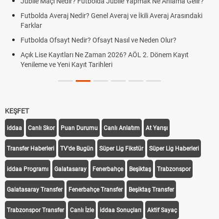
Jübile Maçı Nedir? Futbolda Jübile Yapmak Ne Anlama Gelir?
Futbolda Averaj Nedir? Genel Averaj ve İkili Averaj Arasındaki
Farklar
Futbolda Ofsayt Nedir? Ofsayt Nasıl ve Neden Olur?
Açık Lise Kayıtları Ne Zaman 2026? AÖL 2. Dönem Kayıt
Yenileme ve Yeni Kayıt Tarihleri
KEŞFET
iddaa
Canlı Skor
Puan Durumu
Canlı Anlatım
At Yarışı
Transfer Haberleri
TV'de Bugün
Süper Lig Fikstür
Süper Lig Haberleri
iddaa Programı
Galatasaray
Fenerbahçe
Beşiktaş
Trabzonspor
Galatasaray Transfer
Fenerbahçe Transfer
Beşiktaş Transfer
Trabzonspor Transfer
Canlı İzle
iddaa Sonuçları
Aktif Sayaç