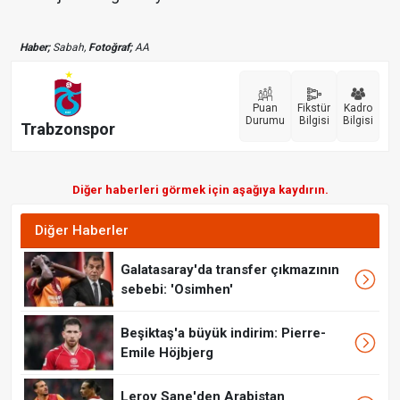
Haber;
Sabah,
Fotoğraf;
AA
Puan
Fikstür
Kadro
Durumu
Bilgisi
Bilgisi
Trabzonspor
Diğer haberleri görmek için aşağıya kaydırın.
Diğer Haberler
Galatasaray'da transfer çıkmazının
sebebi: 'Osimhen'
Beşiktaş'a büyük indirim: Pierre-
Emile Höjbjerg
Leroy Sane'den Arabistan