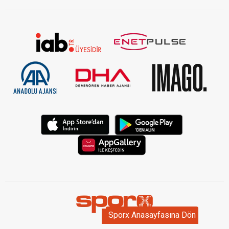
Sporx Anasayfasına Dön
Sporx Anasayfasına Dön