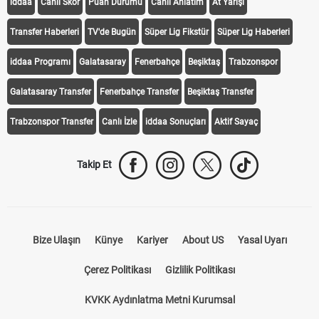
iddaa
Canlı Skor
Puan Durumu
Canlı Anlatım
At Yarışı
Transfer Haberleri
TV'de Bugün
Süper Lig Fikstür
Süper Lig Haberleri
iddaa Programı
Galatasaray
Fenerbahçe
Beşiktaş
Trabzonspor
Galatasaray Transfer
Fenerbahçe Transfer
Beşiktaş Transfer
Trabzonspor Transfer
Canlı İzle
iddaa Sonuçları
Aktif Sayaç
Takip Et
Bize Ulaşın
Künye
Kariyer
About US
Yasal Uyarı
Çerez Politikası
Gizlilik Politikası
KVKK Aydınlatma Metni Kurumsal