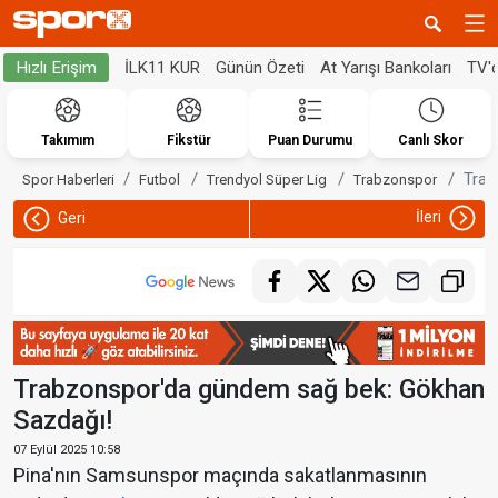
İLK11 KUR
Günün Özeti
At Yarışı Bankoları
TV'
Hızlı Erişim
Takımım
Fikstür
Puan Durumu
Canlı Skor
Trab
Spor Haberleri
Futbol
Trendyol Süper Lig
Trabzonspor
İleri
Geri
Trabzonspor'da gündem sağ bek: Gökhan
Sazdağı!
07 Eylül 2025 10:58
Pina'nın Samsunspor maçında sakatlanmasının