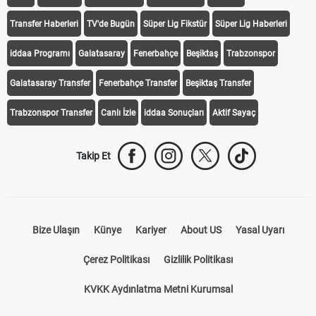
iddaa
Canlı Skor
Puan Durumu
Canlı Anlatım
At Yarışı
Transfer Haberleri
TV'de Bugün
Süper Lig Fikstür
Süper Lig Haberleri
iddaa Programı
Galatasaray
Fenerbahçe
Beşiktaş
Trabzonspor
Galatasaray Transfer
Fenerbahçe Transfer
Beşiktaş Transfer
Trabzonspor Transfer
Canlı İzle
iddaa Sonuçları
Aktif Sayaç
Takip Et
Bize Ulaşın
Künye
Kariyer
About US
Yasal Uyarı
Çerez Politikası
Gizlilik Politikası