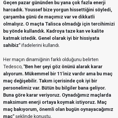
Geçen pazar gününden bu yana çok fazla enerji
harcadık. Youssef bize yorgun hissettiğini söyledi,
çarşamba günü de maçımız var ve dikkatli
olmalıyız. O maçta Talisca olmadığı için tercihimizi
bu yönde kullandık. Kadroya taze kan ve kalite
katmak istedik. Genel olarak iyi bir hissiyata
sahibiz"
ifadelerini kullandı.
Her maçın dinamiğinin farklı olduğunu belirten
Tedesco,
"Ben her şeyi göz önünü alarak karar
alıyorum. Mükemmel bir 11'iniz vardır ama bu maç
maç değişebilir. Takım içerisinde çok iyi bir
personelimiz var. Bütün bu bilgiler bana geliyor.
Buna göre karar veriyoruz. Oynadığımız maçlarda
maksimum enerji ortaya koymak istiyoruz. Maç
maç bakıyorum, önemli olan bugün oynayacağımız
maç"
şeklinde konuştu.