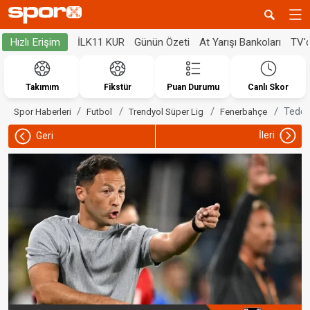
İLK11 KUR
Günün Özeti
At Yarışı Bankoları
TV'
Hızlı Erişim
Takımım
Fikstür
Puan Durumu
Canlı Skor
Tedes
Spor Haberleri
Futbol
Trendyol Süper Lig
Fenerbahçe
İleri
Geri