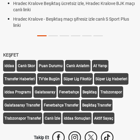
Hradec Kralove Beşiktaş ücretsiz izle, Hradec Kralove BJK maçı
canlı linki
Hradec Kralove - Beşiktaş maçı şifresiz izle canlı S Sport Plus
linki
KEŞFET
iddaa
Canlı Skor
Puan Durumu
Canlı Anlatım
At Yarışı
Transfer Haberleri
TV'de Bugün
Süper Lig Fikstür
Süper Lig Haberleri
iddaa Programı
Galatasaray
Fenerbahçe
Beşiktaş
Trabzonspor
Galatasaray Transfer
Fenerbahçe Transfer
Beşiktaş Transfer
Trabzonspor Transfer
Canlı İzle
iddaa Sonuçları
Aktif Sayaç
Takip Et