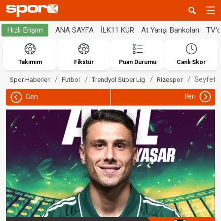
ANA SAYFA
İLK11 KUR
At Yarışı Bankoları
TV'
Hızlı Erişim
Takımım
Fikstür
Puan Durumu
Canlı Skor
Seyfetti
Spor Haberleri
Futbol
Trendyol Süper Lig
Rizespor
İleri
Geri