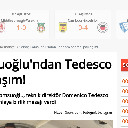
07 Ağustos
07 Ağustos
Cambuur-Excelsior
Bochum-Hertha Berlin
0-4
0-1
nerbahçe
Sertaç Komsuoğlu'ndan Tedesco sonrası paylaşım!
uoğlu'ndan Tedesco
S
aşım!
00
00
Coşk
Komsuoğlu, teknik direktör Domenico Tedesco
00
iaya birlik mesajı verdi
"Fib
00
Arau
Haber:
Sporx.com,
Fotoğraf:
Instagram
00
kon