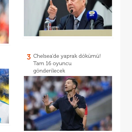
16
müjd
16
Tayl
15
pist
15
kadr
3
Chelsea'de yaprak dökümü!
Tam 16 oyuncu
gönderilecek