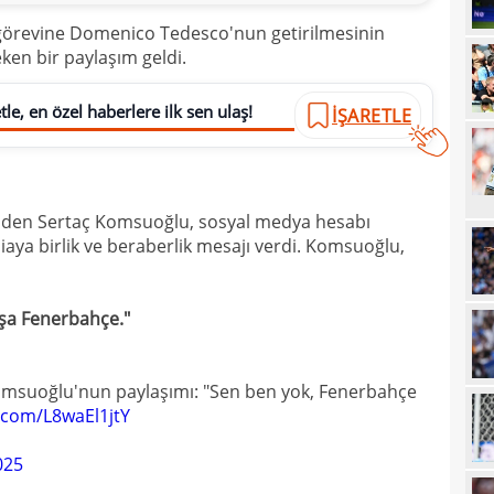
20
k görevine Domenico Tedesco'nun getirilmesinin
ken bir paylaşım geldi.
20
Ilıc
20
le, en özel haberlere ilk sen ulaş!
İŞARETLE
19
19
Inte
19
kattı
erinden Sertaç Komsuoğlu, sosyal medya hesabı
aya birlik ve beraberlik mesajı verdi. Komsuoğlu,
19
Süe
19
tekli
şa Fenerbahçe."
19
18
Unit
Komsuoğlu'nun paylaşımı: "Sen ben yok, Fenerbahçe
18
oyun
r.com/L8waEl1jtY
18
İsve
025
18