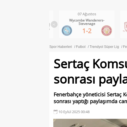
07 Ağustos
07 Ağustos
Wycombe Wanderers-
Middlesbrough-Wrexham
Stevenage
<
1-0
1-2
Spor Haberleri
Futbol
Trendyol Süper Lig
Fe
Sertaç Koms
sonrası payl
Fenerbahçe yöneticisi Sertaç 
sonrası yaptığı paylaşımda cam
10 Eylül 2025 00:48