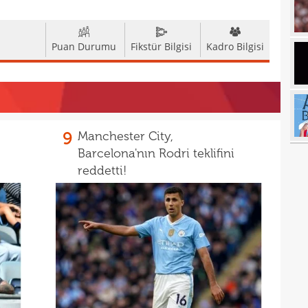
17
17
Puan Durumu
Fikstür Bilgisi
Kadro Bilgisi
17
100 
17
17
Ball
9
Manchester City,
17
Emre
Barcelona'nın Rodri teklifini
17
İki 
reddetti!
17
17
etti
17
spor
16
Köyb
16
Ivan
16
Dahl