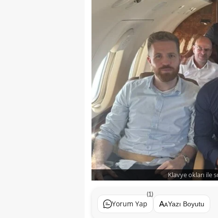
Klavye okları ile 
(1)
Yorum Yap
Yazı Boyutu