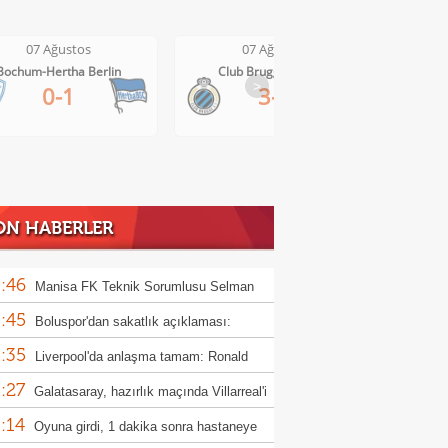
07 Ağustos
07 Ağustos
Club Brugge-Kortrijk
Altach-WSG Tirol
>
3-0
3-1
ON HABERLER
:46
Manisa FK Teknik Sorumlusu Selman
:45
un'dan galibiyet yorumu
Boluspor'dan sakatlık açıklaması:
:35
ula kemiği kırıldı"
Liverpool'da anlaşma tamam: Ronald
:27
jo
Galatasaray, hazırlık maçında Villarreal'i
:14
uk edecek
Oyuna girdi, 1 dakika sonra hastaneye