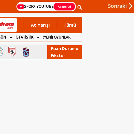
SPORX YOUTUBE
Abone Ol
At Yarışı
Tümü
GÜN
İSTATİSTİK
(YENİ) OYUNLAR
Puan Durumu
Fikstür