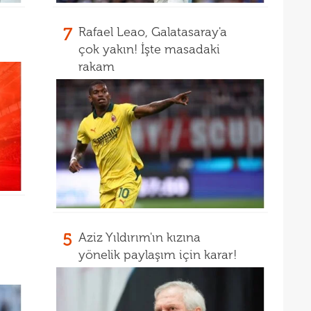
16
kon
7
Rafael Leao, Galatasaray'a
16
çok yakın! İşte masadaki
deği
rakam
16
maaş
16
16
yala
16
Rak
16
için 
16
Çeky
16
Erok
5
Aziz Yıldırım'ın kızına
16
şamp
yönelik paylaşım için karar!
16
12. 
16
Şamp