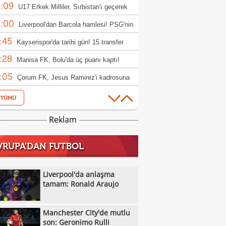
:09
rıldı
U17 Erkek Milliler, Sırbistan'ı geçerek
:00
le yükseldi!
Liverpool'dan Barcola hamlesi! PSG'nin
:45
bi dudak uçuklattı
Kayserispor'da tarihi gün! 15 transfer
:28
en!
Manisa FK, Bolu'da üç puanı kaptı!
:05
Çorum FK, Jesus Ramirez'i kadrosuna
:52
!
Fisnik Asllani'nin Leipzig'e transferi son
:52
 iptal oldu!
Erzurumspor, Ebosele ile anlaştı!
Reklam
:31
Metehan Altunbaş, Kocaelispor'da
VRUPA'DAN FUTBOL
:49
Fenerbahçe'ye müjdeli haber: Romelu
:29
aku
Filenin Sultanları, Fransa'yı yine devirdi!
Liverpool'da anlaşma
:13
tamam: Ronald Araujo
Manchester City'de mutlu son: Geronimo
:09
Kıvanç Taşyaran ve Buğra Ünal, Avrupa
Manchester City'de mutlu
:42
iyonası'nda finale yükseldi
Altay, Tuna Üzümcü ile topbaşı yaptı
son: Geronimo Rulli