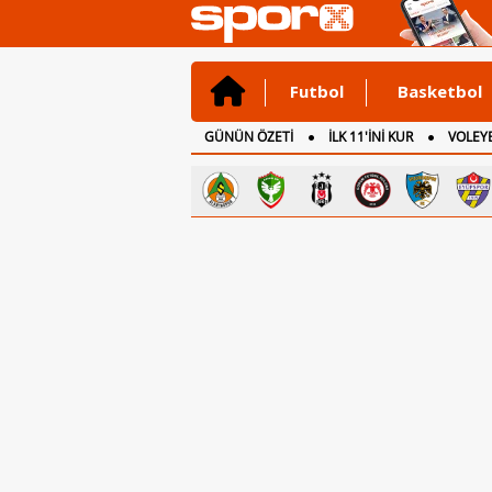
Futbol
Basketbol
GÜNÜN ÖZETİ
İLK 11'İNİ KUR
VOLEYB
CANLI ANLATIM
İNGİLTERE