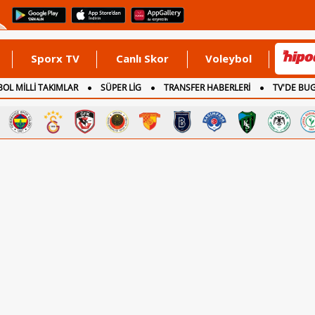
Sporx TV
Canlı Skor
Voleybol
OL MİLLİ TAKIMLAR
SÜPER LİG
TRANSFER HABERLERİ
TV'DE BU