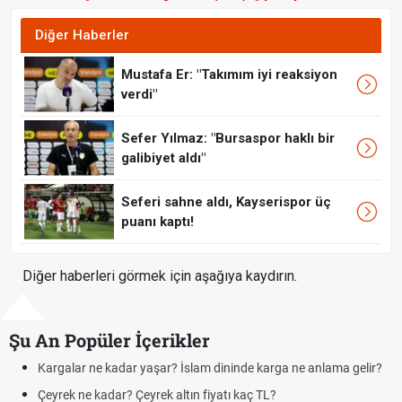
Diğer Haberler
Mustafa Er: "Takımım iyi reaksiyon
verdi"
Sefer Yılmaz: "Bursaspor haklı bir
galibiyet aldı"
Seferi sahne aldı, Kayserispor üç
puanı kaptı!
Diğer haberleri görmek için aşağıya kaydırın.
Şu An Popüler İçerikler
 kadar yaşar? İslam dininde karga ne anlama gelir?
Futbolda ofsayt
dar? Çeyrek altın fiyatı kaç TL?
Kravat nasıl b