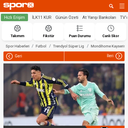
İLK11 KUR
Günün Özeti
At Yarışı Bankoları
TV'
Hızlı Erişim
Takımım
Fikstür
Puan Durumu
Canlı Skor
Spor Haberleri
Futbol
Trendyol Süper Lig
Mondihome Kayserisp
İleri
Geri