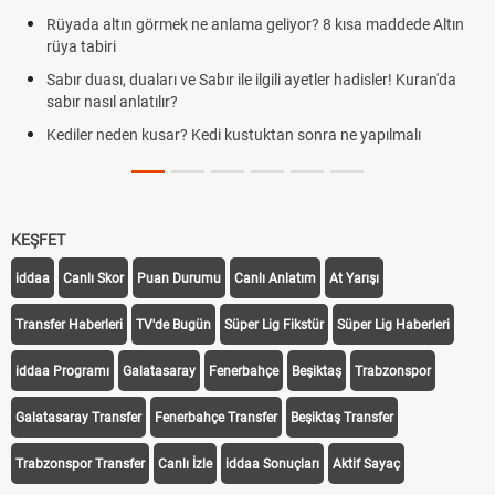
n görmek ne anlama geliyor? 8 kısa maddede Altın
Cemre düştü m
demek
duaları ve Sabır ile ilgili ayetler hadisler! Kuran'da
Rüyada kedi gö
nlatılır?
Evde çilek reçeli
en kusar? Kedi kustuktan sonra ne yapılmalı
tarifi
KEŞFET
iddaa
Canlı Skor
Puan Durumu
Canlı Anlatım
At Yarışı
Transfer Haberleri
TV'de Bugün
Süper Lig Fikstür
Süper Lig Haberleri
iddaa Programı
Galatasaray
Fenerbahçe
Beşiktaş
Trabzonspor
Galatasaray Transfer
Fenerbahçe Transfer
Beşiktaş Transfer
Trabzonspor Transfer
Canlı İzle
iddaa Sonuçları
Aktif Sayaç