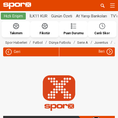
İLK11 KUR
Günün Özeti
At Yarışı Bankoları
TV'
Hızlı Erişim
Takımım
Fikstür
Puan Durumu
Canlı Skor
Ju
Spor Haberleri
Futbol
Dünya Futbolu
Serie A
Juventus
İleri
Geri