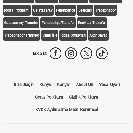
Transfer Haberleri
TV'de Bugün
Süper Lig Fikstür
Süper Lig Haberleri
iddaa Programı
Galatasaray
Fenerbahçe
Beşiktaş
Trabzonspor
Galatasaray Transfer
Fenerbahçe Transfer
Beşiktaş Transfer
Trabzonspor Transfer
Canlı İzle
iddaa Sonuçları
Aktif Sayaç
Takip Et
Bize Ulaşın
Künye
Kariyer
About US
Yasal Uyarı
Çerez Politikası
Gizlilik Politikası
KVKK Aydınlatma Metni Kurumsal