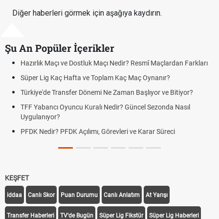
Diğer haberleri görmek için aşağıya kaydırın.
Şu An Popüler İçerikler
zırlık Maçı ve Dostluk Maçı Nedir? Resmî Maçlardan Farkları
Puan
üper Lig Kaç Hafta ve Toplam Kaç Maç Oynanır?
Skor
rkiye'de Transfer Dönemi Ne Zaman Başlıyor ve Bitiyor?
Futbo
F Yabancı Oyuncu Kuralı Nedir? Güncel Sezonda Nasıl
Depla
ygulanıyor?
Uygu
DK Nedir? PFDK Açılımı, Görevleri ve Karar Süreci
DGS 
Tarih
KEŞFET
iddaa
Canlı Skor
Puan Durumu
Canlı Anlatım
At Yarışı