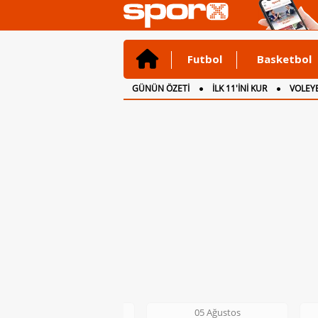
Futbol
Basketbol
GÜNÜN ÖZETİ
İLK 11'İNİ KUR
VOLEYB
CANLI ANLATIM
İNGİLTERE
05 Ağustos
05 Ağustos