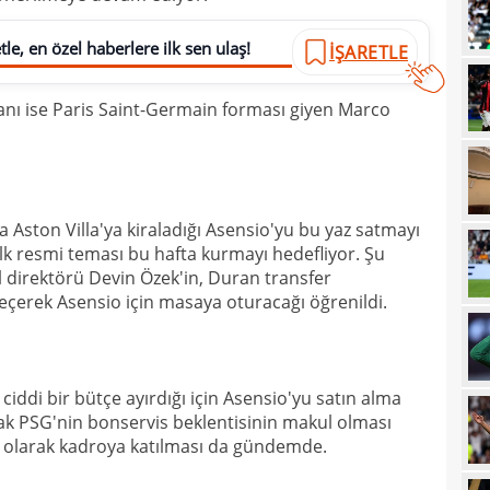
21
sevi
le, en özel haberlere ilk sen ulaş!
İŞARETLE
21
maçt
anı ise Paris Saint-Germain forması giyen Marco
21
21
21
20
 Aston Villa'ya kiraladığı Asensio'yu bu yaz satmayı
tara
ilk resmi teması bu hafta kurmayı hedefliyor. Şu
19
soru
direktörü Devin Özek'in, Duran transfer
eçerek Asensio için masaya oturacağı öğrenildi.
19
net 
19
Ligi
19
"Paz
ciddi bir bütçe ayırdığı için Asensio'yu satın alma
18
ak PSG'nin bonservis beklentisinin makul olması
prov
cı olarak kadroya katılması da gündemde.
18
duy