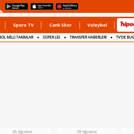
Sporx TV
Canlı Skor
Voleybol
OL MİLLİ TAKIMLAR
SÜPER LİG
TRANSFER HABERLERİ
TV'DE BU
05 Ağustos
05 Ağustos