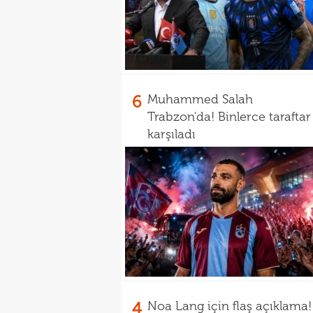
6
Muhammed Salah
Trabzon'da! Binlerce taraftar
karşıladı
4
Noa Lang için flaş açıklama!