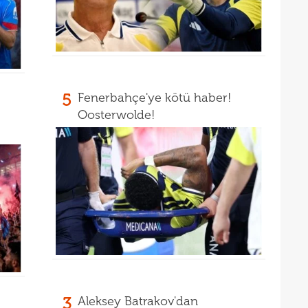
13
12
5
Fenerbahçe'ye kötü haber!
Oosterwolde!
3
Aleksey Batrakov'dan