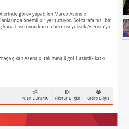
17
açık
17
durd
ollerinde görev yapabilen Marco Asensio,
larında önemli bir yer tutuyor. Sol tarafa hızlı bir
16
, sağ kanadı ise oyun kurma becerisi yüksek Asensio'ya
16
16
16
maça çıkan Asensio, takımına 8 gol 1 asistlik katkı
16
16
Bord
16
15
açık
Puan Durumu
Fikstür Bilgisi
Kadro Bilgisi
15
aldı!
15
14
ayrı