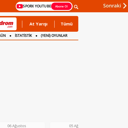
SPORX YOUTUBE
Abone Ol
At Yarışı
Tümü
GÜN
İSTATİSTİK
(YENİ) OYUNLAR
06 Ağustos
05 Ağustos