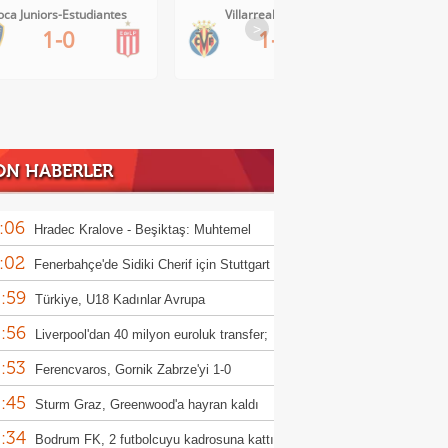
oca Juniors-Estudiantes
Villarreal-Levante
>
1-0
1-0
ON HABERLER
:06
Hradec Kralove - Beşiktaş: Muhtemel
:02
r
Fenerbahçe'de Sidiki Cherif için Stuttgart
:59
ası!
Türkiye, U18 Kadınlar Avrupa
:56
iyonası'nda Sırbistan'a 70-67 yenildi
Liverpool'dan 40 milyon euroluk transfer;
:53
or Munoz
Ferencvaros, Gornik Zabrze'yi 1-0
:45
up etti
Sturm Graz, Greenwood'a hayran kaldı
:34
Bodrum FK, 2 futbolcuyu kadrosuna kattı