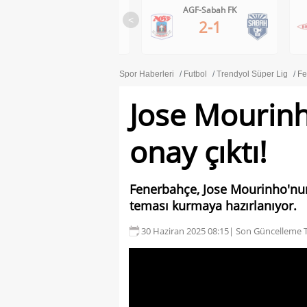
Ferencvaros-Gornik Zabrze
AGF-Sabah FK
<
1-0
2-1
Spor Haberleri
Futbol
Trendyol Süper Lig
Fe
Jose Mourinh
onay çıktı!
Fenerbahçe, Jose Mourinho'nun 
teması kurmaya hazırlanıyor.
30 Haziran 2025 08:15
| Son Güncelleme T