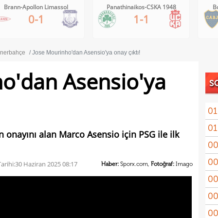
Brann-Apollon Limassol
Panathinaikos-CSKA 1948
B
0-1
1-1
nerbahçe
Jose Mourinho'dan Asensio'ya onay çıktı!
o'dan Asensio'ya
S
01
01
11'le
onayını alan Marco Asensio için PSG ile ilk
00
iddi
00
Şamp
arihi:
30 Haziran 2025 08:17
Haber:
Sporx.com,
Fotoğraf:
Imago
00
Vict
00
mağl
00