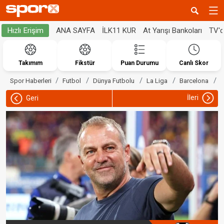
ANA SAYFA
İLK11 KUR
At Yarışı Bankoları
TV'
Hızlı Erişim
Takımım
Fikstür
Puan Durumu
Canlı Skor
H
Spor Haberleri
Futbol
Dünya Futbolu
La Liga
Barcelona
İleri
Geri