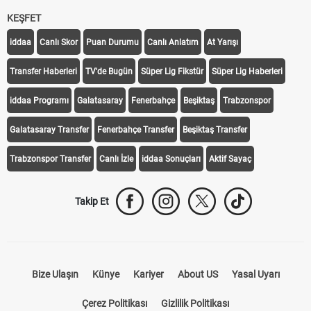
KEŞFET
iddaa
Canlı Skor
Puan Durumu
Canlı Anlatım
At Yarışı
Transfer Haberleri
TV'de Bugün
Süper Lig Fikstür
Süper Lig Haberleri
iddaa Programı
Galatasaray
Fenerbahçe
Beşiktaş
Trabzonspor
Galatasaray Transfer
Fenerbahçe Transfer
Beşiktaş Transfer
Trabzonspor Transfer
Canlı İzle
iddaa Sonuçları
Aktif Sayaç
Takip Et
Bize Ulaşın
Künye
Kariyer
About US
Yasal Uyarı
Çerez Politikası
Gizlilik Politikası