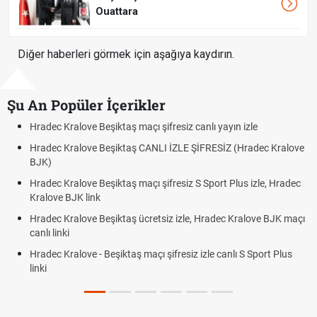
Ouattara
Diğer haberleri görmek için aşağıya kaydırın.
Şu An Popüler İçerikler
ve Beşiktaş maçı şifresiz canlı yayın izle
Hradec Kralove -
ove Beşiktaş CANLI İZLE ŞİFRESİZ (Hradec Kralove
Hradec Kralove 
BJK link
ve Beşiktaş maçı şifresiz S Sport Plus izle, Hradec
Trivela Nedir? T
 link
Röveşata Nedir
ove Beşiktaş ücretsiz izle, Hradec Kralove BJK maçı
Plonjon Nedir? 
ve - Beşiktaş maçı şifresiz izle canlı S Sport Plus