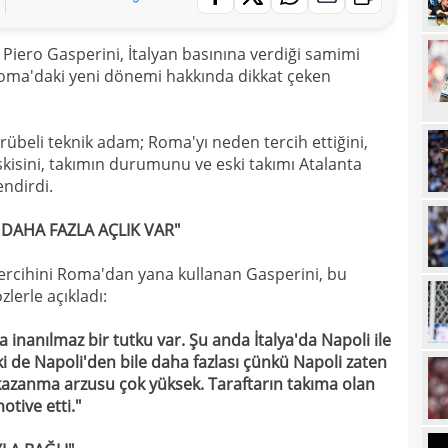
17
100 
Piero Gasperini, İtalyan basınına verdiği samimi
17
oma'daki yeni dönemi hakkında dikkat çeken
17
Ball
17
Emre
rübeli teknik adam; Roma'yı neden tercih ettiğini,
17
İki 
lişkisini, takımın durumunu ve eski takımı Atalanta
ndirdi.
17
17
DAHA FAZLA AÇLIK VAR"
etti
17
spor
ercihini Roma'dan yana kullanan Gasperini, bu
lerle açıkladı:
16
Köyb
16
Ivan
inanılmaz bir tutku var. Şu anda İtalya'da Napoli ile
ki de Napoli'den bile daha fazlası çünkü Napoli zaten
16
Dahl
azanma arzusu çok yüksek. Taraftarın takıma olan
16
otive etti."
kon
16
deği