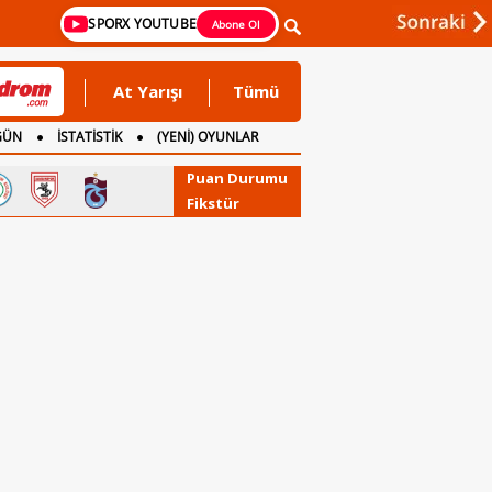
SPORX YOUTUBE
Abone Ol
At Yarışı
Tümü
GÜN
İSTATİSTİK
(YENİ) OYUNLAR
Puan Durumu
Fikstür