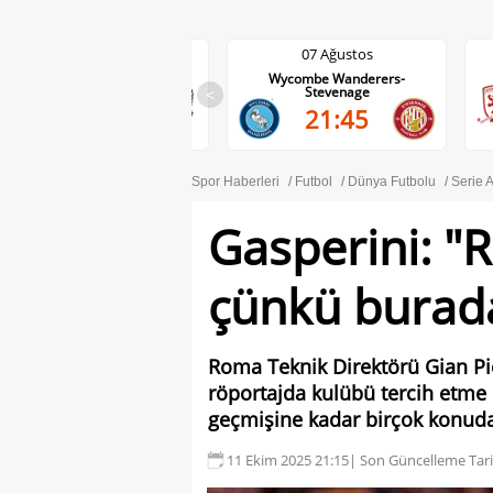
07 Ağustos
07 Ağustos
Wolves-Port Vale
Wycombe Wanderers-
Stevenage
<
21:45
21:45
Spor Haberleri
Futbol
Dünya Futbolu
Serie 
Gasperini: "
çünkü burada
Roma Teknik Direktörü Gian Pie
röportajda kulübü tercih etme 
geçmişine kadar birçok konud
11 Ekim 2025 21:15
| Son Güncelleme Tari