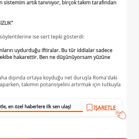
13
sistemim artık tanınıyor, birçok takım tarafından
13
kalı
IZLIK"
13
ikna
13
ve e
ylentilerine ise sert tepki gösterdi:
görü
ların uydurduğu iftiralar. Bu tür iddialar sadece
k ekibe hakarettir. Ben ne düşünüyorsam yüzüne
aha dışında ortaya koyduğu net duruşla Roma'daki
aparken, takımın potansiyelini artırmak için tutkuyla
le, en özel haberlere ilk sen ulaş!
İŞARETLE