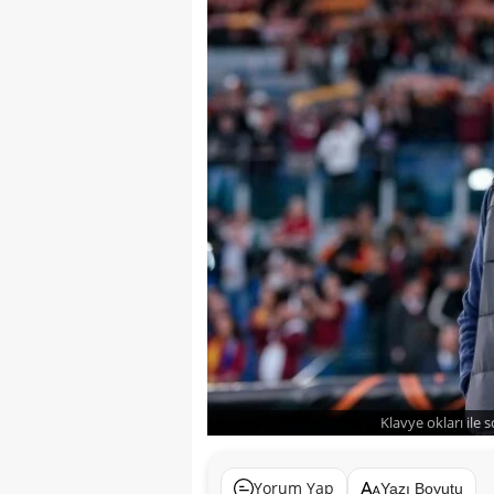
Klavye okları ile 
Yorum Yap
Yazı Boyutu