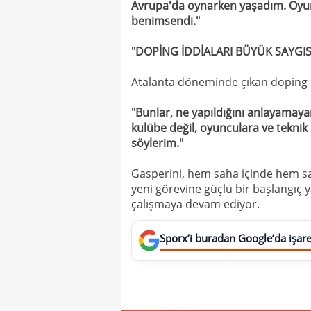
Avrupa'da oynarken yaşadım. Oyun 
benimsendi."
"DOPİNG İDDİALARI BÜYÜK SAYGIS
Atalanta döneminde çıkan doping sö
"Bunlar, ne yapıldığını anlayamayan
kulübe değil, oyunculara ve tekni
söylerim."
Gasperini, hem saha içinde hem s
yeni görevine güçlü bir başlangıç y
çalışmaya devam ediyor.
Sporx’i buradan Google’da işaret