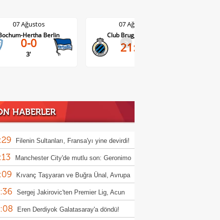
07 Ağustos
07 Ağustos
Bochum-Hertha Berlin
Club Brugge-Kortrijk
0-0
>
21:45
3'
ON HABERLER
:29
Filenin Sultanları, Fransa'yı yine devirdi!
:13
Manchester City'de mutlu son: Geronimo
:09
Kıvanç Taşyaran ve Buğra Ünal, Avrupa
:36
iyonası'nda finale yükseldi
Sergej Jakirovic'ten Premier Lig, Acun
:08
alı ve Türkiye açıklaması!
Eren Derdiyok Galatasaray'a döndü!