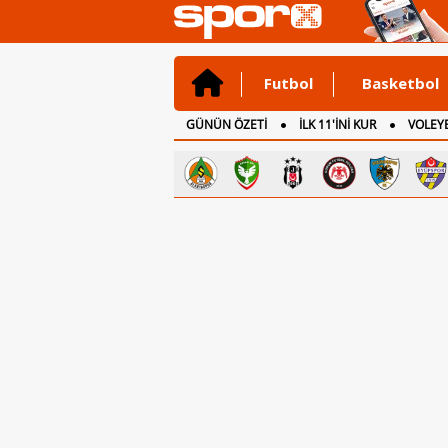
Futbol
Basketbol
GÜNÜN ÖZETİ
İLK 11'İNİ KUR
VOLEYB
CANLI ANLATIM
İNGİLTERE