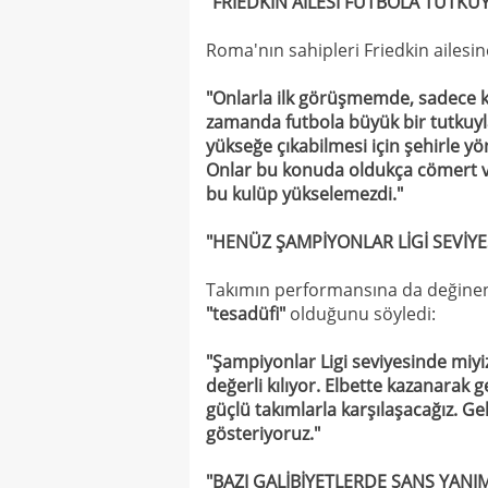
"FRIEDKIN AİLESİ FUTBOLA TUTKUY
Roma'nın sahipleri Friedkin ailesi
"Onlarla ilk görüşmemde, sadece kür
zamanda futbola büyük bir tutkuyl
yükseğe çıkabilmesi için şehirle y
Onlar bu konuda oldukça cömert ve
bu kulüp yükselemezdi."
"HENÜZ ŞAMPİYONLAR LİGİ SEVİYE
Takımın performansına da değinen 
"tesadüfi"
olduğunu söyledi:
"Şampiyonlar Ligi seviyesinde miy
değerli kılıyor. Elbette kazanarak
güçlü takımlarla karşılaşacağız. G
gösteriyoruz."
"BAZI GALİBİYETLERDE ŞANS YANI