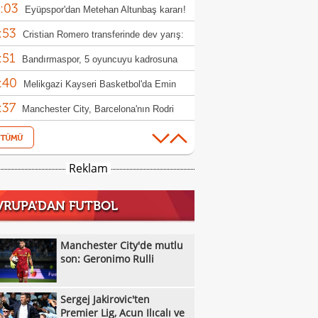
:03
Eyüpspor'dan Metehan Altunbaş kararı!
:53
Cristian Romero transferinde dev yarış:
:51
r, Atletico Madrid ve Arsenal
Bandırmaspor, 5 oyuncuyu kadrosuna
:40
!
Melikgazi Kayseri Basketbol'da Emin
:37
l dönemi
Manchester City, Barcelona'nın Rodri
:33
fini reddetti!
Ümraniyespor'dan iki takviye!
:08
Newcastle United'dan Manchester
Reklam
:53
ed'a Lewis Hall yanıtı!
Chelsea'de yaprak dökümü! Tam 16
VRUPA'DAN FUTBOL
:12
cu gönderilecek
Özel Sporcular Down Judo Milli Takımı,
:07
ç'te 7 madalya kazandı
Fiorentina, Mastantuono'yu açıkladı!
Manchester City'de mutlu
:03
son: Geronimo Rulli
Kayserispor, transfer yasağını kaldırdı
:59
Parma, El Bilal Toure transferini duyurdu
Sergej Jakirovic'ten
:43
Manisa Basket'in Kocaeli'ye taşınmasına
Premier Lig, Acun Ilıcalı ve