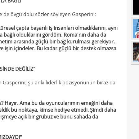
LA BAĞLI"
16
maaş
ne de övgü dolu sözler söyleyen Gasperini:
16
esel çapta başarılı iş insanları olmadıklarını, aynı
16
yala
a bağlı olduklarını gördüm. Roma'nın daha da
16
önetim arasında güçlü bir bağ kurulması gerekiyor.
Rak
 işin içindeler. Bu kadar güçlü bir destek olmazsa
16
için 
16
Çeky
SİNDE DEĞİLİZ"
16
Erok
Gasperini, şu anki liderlik pozisyonunun biraz da
16
şamp
16
12. 
iz? Hayır. Ama bu da oyuncularımın emeğini daha
16
Şamp
 geldik bu noktaya, kimse hediye etmedi. Şimdi daha
elişmeye açık bir grubuz ve bunu sahada da
16
müjd
16
Tayl
MIZDAYDI"
15
pist