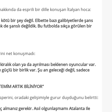
15
kadr
akkında da esprili bir dille konuşan İtalyan hoca:
15
 kötü bir şey değil. Elbette bazı galibiyetlerde şans
14
 de şanslı değildik. Bu futbolda sıkça görülen bir
gönl
14
nası
14
açık
14
Sams
rini net konuşmadı:
14
iralık olan ya da ayrılması beklenen oyuncular var.
14
güçlü bir birlik var. Şu an geleceği değil, sadece
kötü
14
Fene
EMİM ARTIK BİLİNİYOR"
14
13
heye
erini, oradaki gelişimiyle gurur duyduğunu belirtti:
13
Türk
almanız gerekir. Asıl olgunlaşmamı Atalanta ile