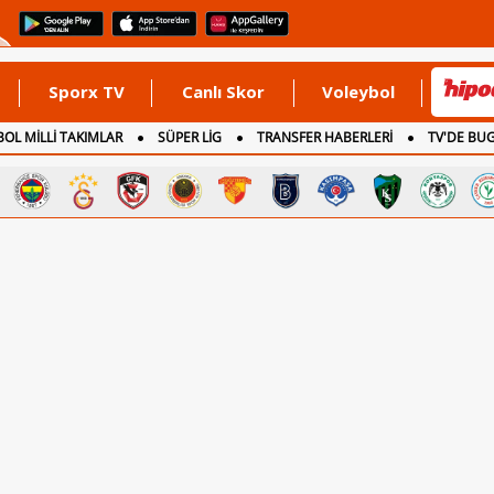
Sporx TV
Canlı Skor
Voleybol
OL MİLLİ TAKIMLAR
SÜPER LİG
TRANSFER HABERLERİ
TV'DE BU