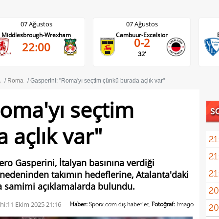
07 Ağustos
07 Ağustos
Middlesbrough-Wrexham
Cambuur-Excelsior
0-2
22:00
32'
A
Roma
Gasperini: "Roma'yı seçtim çünkü burada açlık var"
Roma'yı seçtim
S
 açlık var"
21
21
ro Gasperini, İtalyan basınına verdiği
21
nedeninden takımın hedeflerine, Atalanta'daki
Rulli
a samimi açıklamalarda bulundu.
20
Şamp
hi:
11 Ekim 2025 21:16
Haber:
Sporx.com dış haberler,
Fotoğraf:
Imago
20
Ilıc