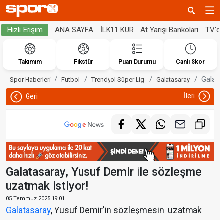
ANA SAYFA
İLK11 KUR
At Yarışı Bankoları
TV'
Hızlı Erişim
Takımım
Fikstür
Puan Durumu
Canlı Skor
Galat
Spor Haberleri
Futbol
Trendyol Süper Lig
Galatasaray
İleri
Geri
Galatasaray, Yusuf Demir ile sözleşme
uzatmak istiyor!
05 Temmuz 2025 19:01
Galatasaray
, Yusuf Demir'in sözleşmesini uzatmak