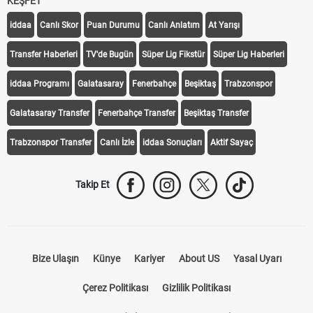
KEŞFET
iddaa
Canlı Skor
Puan Durumu
Canlı Anlatım
At Yarışı
Transfer Haberleri
TV'de Bugün
Süper Lig Fikstür
Süper Lig Haberleri
iddaa Programı
Galatasaray
Fenerbahçe
Beşiktaş
Trabzonspor
Galatasaray Transfer
Fenerbahçe Transfer
Beşiktaş Transfer
Trabzonspor Transfer
Canlı İzle
iddaa Sonuçları
Aktif Sayaç
Takip Et
Bize Ulaşın
Künye
Kariyer
About US
Yasal Uyarı
Çerez Politikası
Gizlilik Politikası