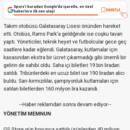
Sporx’i buradan Google’da işaretle, en özel
İŞARETLE
haberlere ilk sen ulaş!
Takım otobüsü Galatasaray Lisesi önünden hareket
etti. Otobüs, Rams Park'a geldiğinde ise coşku tavan
yaptı. Yöneticiler, teknik heyet ve futbolcular gece geç
saatlere kadar eğlendi. Galatasaray, kutlamalar için
kasasından ekstra bir ücret çıkarmadığı gibi önemli bir
gelirin de sahibi oldu. Saha içi biletleri 19 bin liradan
satıldı. Tribünlerdeki en ucuz bilet ise 190 liradan alıcı
buldu. Sarı-kırmızılılar, şampiyonluk kutlamaları için
satılan biletlerden 160 milyon lira kazandı.
--Haber reklamdan sonra devam ediyor--
YÖNETİM MEMNUN
GS Store gün boyunca sattığı ürünlerden 40 milyon