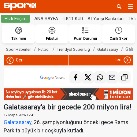
ANA SAYFA
İLK11 KUR
At Yarışı Bankoları
TV'
Hızlı Erişim
Takımım
Fikstür
Puan Durumu
Canlı Skor
Galat
Spor Haberleri
Futbol
Trendyol Süper Lig
Galatasaray
İleri
Geri
Galatasaray'a bir gecede 200 milyon lira!
17 Mayıs 2026 12:41
Galatasaray
, 26. şampiyonluğunu önceki gece Rams
Park'ta büyük bir coşkuyla kutladı.