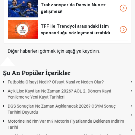
Trabzonspor'da Darwin Nunez
gelişmesi!
TFF ile Trendyol arasındaki isim
sponsorluğu sözleşmesi uzatıldı
Diğer haberleri görmek için aşağıya kaydırın.
Şu An Popüler İçerikler
Nasıl ve Neden Olur?
Sigaraya Zam Mı Geldi? Güncel JTI
2026? AÖL 2. Dönem Kayıt
FENERBAHÇE STURM GRAZ CANLI 
GRAZ)
lanacak 2026? ÖSYM Sonuç
Fenerbahçe Sturm Graz maçı şifresi
Fenerbahçe Sturm Graz maçı ŞİFR
in Fiyatlarında Beklenen İndirim
Graz link
Fenerbahçe - Sturm Graz maçı şifres