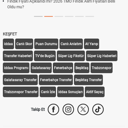
 TMO Fındık Alım Fiyatları Belli
KEŞFET
iddaa
Canlı Skor
Puan Durumu
Canlı Anlatım
At Yarışı
Transfer Haberleri
TV'de Bugün
Süper Lig Fikstür
Süper Lig Haberleri
iddaa Programı
Galatasaray
Fenerbahçe
Beşiktaş
Trabzonspor
Galatasaray Transfer
Fenerbahçe Transfer
Beşiktaş Transfer
Trabzonspor Transfer
Canlı İzle
iddaa Sonuçları
Aktif Sayaç
Takip Et