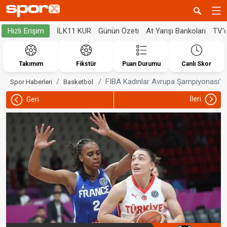
İLK11 KUR
Günün Özeti
At Yarışı Bankoları
TV'
Hızlı Erişim
Takımım
Fikstür
Puan Durumu
Canlı Skor
FIBA Kadınlar Avrupa Şampiyonası'nda 
Spor Haberleri
Basketbol
İleri
Geri