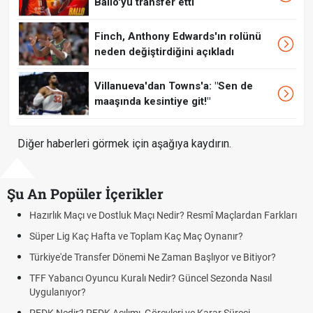
Ballo'yu transfer etti
Finch, Anthony Edwards'ın rolünü
neden değiştirdiğini açıkladı
Villanueva'dan Towns'a: "Sen de
maaşında kesintiye git!"
Diğer haberleri görmek için aşağıya kaydırın.
Şu An Popüler İçerikler
Maçı ve Dostluk Maçı Nedir? Resmî Maçlardan Farkları
Puan Durumu
g Kaç Hafta ve Toplam Kaç Maç Oynanır?
Skor Ne Dem
e Transfer Dönemi Ne Zaman Başlıyor ve Bitiyor?
Futbol Nasıl
ncı Oyuncu Kuralı Nedir? Güncel Sezonda Nasıl
Deplasman G
yor?
Uygulanıyor