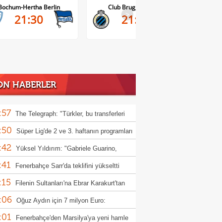
Bochum-Hertha Berlin
Club Brugge-Kortrijk
>
21:30
21:45
ON HABERLER
:57
The Telegraph: "Türkler, bu transferleri
:50
l yapıyor?"
Süper Lig'de 2 ve 3. haftanın programları
:42
landı
Yüksel Yıldırım: "Gabriele Guarino,
:41
unspor'a hayırlı olsun"
Fenerbahçe Sarr'da teklifini yükseltti
:15
Filenin Sultanları'na Ebrar Karakurt'tan
:06
 haber
Oğuz Aydın için 7 milyon Euro:
:01
rbahçe reddetti
Fenerbahçe'den Marsilya'ya yeni hamle