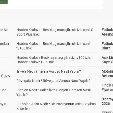
ar Ne
Hradec Kralove - Beşiktaş maçı şifresiz izle canlı S
Futbold
Sport Plus linki
Arasınd
amları
Hradec Kralove - Beşiktaş maçı şifresiz izle canlı
Futbol
tv100 linki
Olur?
Hradec Kralove Beşiktaş maçı şifresiz tv100 izle,
Açık L
Hradec Kralove BJK link
Kayıt Y
Trivela Nedir? Trivela Vuruşu Nasıl Yapılır?
Motorin
Beklene
? ÖSYM
Röveşata Nedir? Röveşata Vuruşu Nasıl Yapılır?
Fındık 
Fiyatla
a Son
Plonjon Nedir? Kalecilikte Plonjon Hareketi Nasıl
Yapılır?
Sigaray
2026
yayın
Futbolda Asist Nedir? Bir Pozisyonun Asist Sayılma
Kriterleri