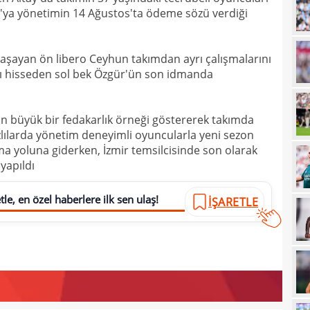
ya yönetimin 14 Ağustos'ta ödeme sözü verdiği
12
geli
12
yaşayan ön libero Ceyhun takımdan ayrı çalışmalarını
12
Vigo
ğrı hisseden sol bek Özgür'ün son idmanda
12
Sörl
11
n büyük bir fedakarlık örneği göstererek takımda
azlılarda yönetim deneyimli oyuncularla yeni sezon
11
belli
ma yoluna giderken, İzmir temsilcisinde son olarak
yapıldı
10
10
adın
le, en özel haberlere ilk sen ulaş!
İŞARETLE
10
gönd
09
09
kesi
09