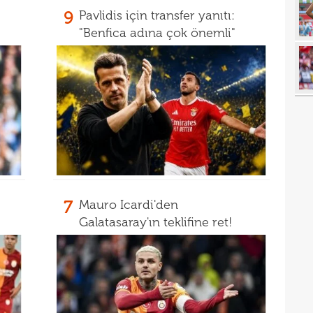
09
9
Pavlidis için transfer yanıtı:
08
Guir
"Benfica adına çok önemli"
08
08
İşte
07
ret!
00
pua
00
00
23
7
Mauro Icardi'den
Galatasaray'ın teklifine ret!
23
yağd
23
iste
23
kaza
23
sevi