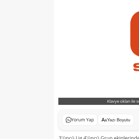
Klavye okları ile 
Yorum Yap
Yazı Boyutu
3'üncü Lig 4'üncü Grup ekiplerinde