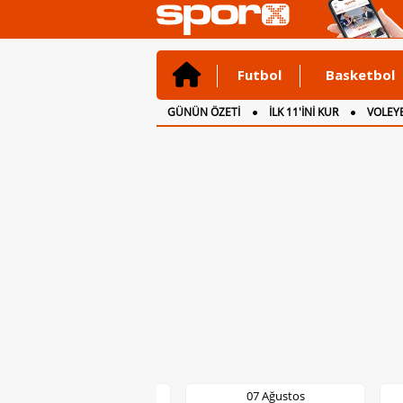
Futbol
Basketbol
GÜNÜN ÖZETİ
İLK 11'İNİ KUR
VOLEYB
CANLI ANLATIM
İNGİLTERE
07 Ağustos
07 Ağustos