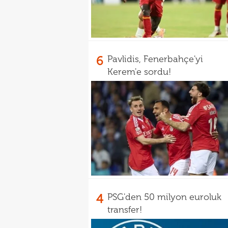
6
Pavlidis, Fenerbahçe'yi
Kerem'e sordu!
4
PSG'den 50 milyon euroluk
transfer!