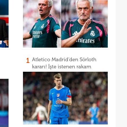
21
20
kara
Must
1
Atletico Madrid'den Sörloth
kararı! İşte istenen rakam