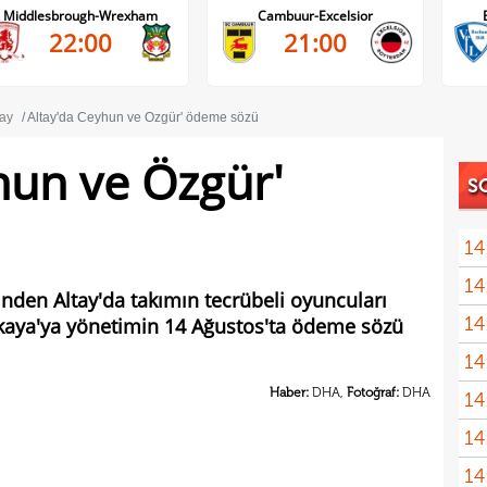
Middlesbrough-Wrexham
Cambuur-Excelsior
22:00
21:00
tay
Altay'da Ceyhun ve Özgür' ödeme sözü
hun ve Özgür'
S
14
14
nası
inden Altay'da takımın tecrübeli oyuncuları
14
aya'ya yönetimin 14 Ağustos'ta ödeme sözü
açık
14
Sams
Haber:
DHA,
Fotoğraf:
DHA
14
14
kötü
14
Fene