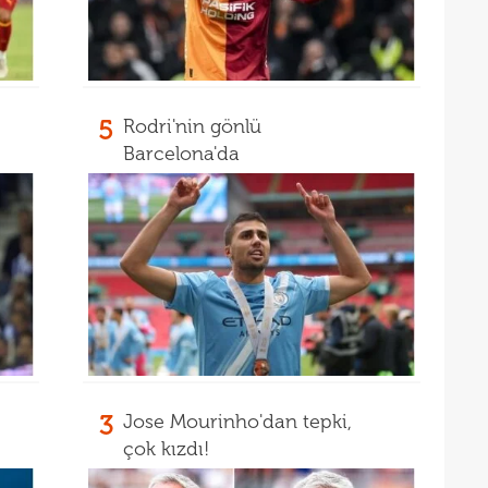
23
23
Smai
22
5
Rodri'nin gönlü
22
kaz
Barcelona'da
22
hiss
22
özle
21
Nüb
21
zafe
21
21
gitti
21
kart
3
Jose Mourinho'dan tepki,
21
açık
çok kızdı!
21
çözü