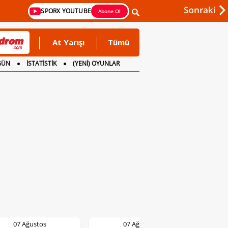
SPORX YOUTUBE
Abone Ol
At Yarışı
Tümü
GÜN
İSTATİSTİK
(YENİ) OYUNLAR
07 Ağustos
07 Ağustos