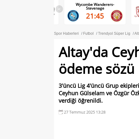
Wolves-Port Vale
Wycombe Wanderers-
Stevenage
<
21:45
21:45
Spor Haberleri
Futbol
Trendyol Süper Lig
Al
Altay'da Cey
ödeme sözü
3'üncü Lig 4'üncü Grup ekipler
Ceyhun Gülselam ve Özgür Özk
verdiği öğrenildi.
27 Temmuz 2025 13:28