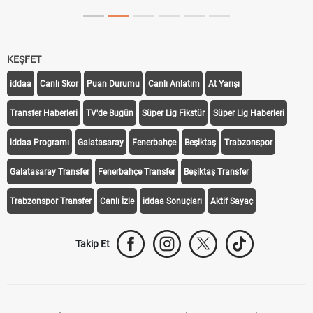
KEŞFET
iddaa
Canlı Skor
Puan Durumu
Canlı Anlatım
At Yarışı
Transfer Haberleri
TV'de Bugün
Süper Lig Fikstür
Süper Lig Haberleri
iddaa Programı
Galatasaray
Fenerbahçe
Beşiktaş
Trabzonspor
Galatasaray Transfer
Fenerbahçe Transfer
Beşiktaş Transfer
Trabzonspor Transfer
Canlı İzle
iddaa Sonuçları
Aktif Sayaç
Takip Et
Bize Ulaşın
Künye
Kariyer
About US
Yasal Uyarı
Çerez Politikası
Gizlilik Politikası