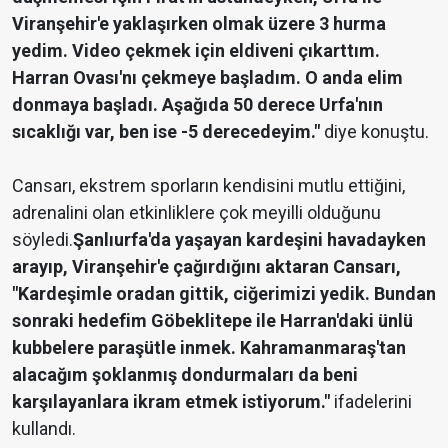
Viranşehir'e yaklaşırken olmak üzere 3 hurma
yedim. Video çekmek için eldiveni çıkarttım.
Harran Ovası'nı çekmeye başladım. O anda elim
donmaya başladı. Aşağıda 50 derece Urfa'nın
sıcaklığı var, ben ise -5 derecedeyim."
diye konuştu.
Cansarı, ekstrem sporların kendisini mutlu ettiğini,
adrenalini olan etkinliklere çok meyilli olduğunu
söyledi.
Şanlıurfa'da yaşayan kardeşini havadayken
arayıp, Viranşehir'e çağırdığını aktaran Cansarı,
"Kardeşimle oradan gittik, ciğerimizi yedik. Bundan
sonraki hedefim Göbeklitepe ile Harran'daki ünlü
kubbelere paraşütle inmek. Kahramanmaraş'tan
alacağım şoklanmış dondurmaları da beni
karşılayanlara ikram etmek istiyorum."
ifadelerini
kullandı.