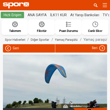
ANA SAYFA
İLK11 KUR
At Yarışı Bankoları
TV'
Hızlı Erişim
Takımım
Fikstür
Puan Durumu
Canlı Skor
Yamaç paraşütüy
Spor Haberleri
Diğer Sporlar
Yamaç Paraşütü
İleri
Geri