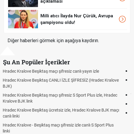
açıklaması
Milli atıcı İlayda Nur Çürük, Avrupa
şampiyonu oldu!
Diğer haberleri görmek için aşağıya kaydırın.
Şu An Popüler İçerikler
Hradec Kralove - Beşiktaş maçı şifresiz izle canlı tv100 linki
Hradec Kralove Beşiktaş maçı şifresiz tv100 izle, Hradec Kralove
BJK link
Trivela Nedir? Trivela Vuruşu Nasıl Yapılır?
Röveşata Nedir? Röveşata Vuruşu Nasıl Yapılır?
Plonjon Nedir? Kalecilikte Plonjon Hareketi Nasıl Yapılır?