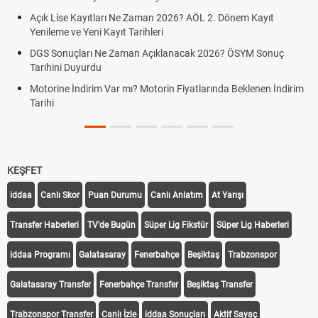
Açık Lise Kayıtları Ne Zaman 2026? AÖL 2. Dönem Kayıt
F
Yenileme ve Yeni Kayıt Tarihleri
G
DGS Sonuçları Ne Zaman Açıklanacak 2026? ÖSYM Sonuç
F
Tarihini Duyurdu
F
Motorine İndirim Var mı? Motorin Fiyatlarında Beklenen İndirim
G
Tarihi
KEŞFET
iddaa
Canlı Skor
Puan Durumu
Canlı Anlatım
At Yarışı
Transfer Haberleri
TV'de Bugün
Süper Lig Fikstür
Süper Lig Haberleri
iddaa Programı
Galatasaray
Fenerbahçe
Beşiktaş
Trabzonspor
Galatasaray Transfer
Fenerbahçe Transfer
Beşiktaş Transfer
Trabzonspor Transfer
Canlı İzle
iddaa Sonuçları
Aktif Sayaç