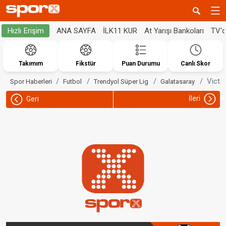
ANA SAYFA
İLK11 KUR
At Yarışı Bankoları
TV'
Hızlı Erişim
Takımım
Fikstür
Puan Durumu
Canlı Skor
Victo
Spor Haberleri
Futbol
Trendyol Süper Lig
Galatasaray
İleri
Geri