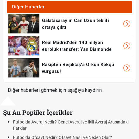
Diğer Haberler
Galatasaray'ın Can Uzun teklifi
ortaya çıktı
Real Madrid'den 140 milyon
euroluk transfer; Yan Diamonde
Rakipten Beşiktaş'a Orkun Kökçü
vurgusu!
Diğer haberleri görmek için aşağıya kaydırın.
Şu An Popüler İçerikler
Futbolda Averaj Nedir? Genel Averaj ve İkili Averaj Arasındaki
F
Farklar
O
Futbolda Ofsayt Nedir? Ofsayt Nasıl ve Neden Olur?
S