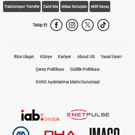
Galatasaray Transfer
Fenerbahçe Transfer
Beşiktaş Transfer
Trabzonspor Transfer
Canlı İzle
iddaa Sonuçları
Aktif Sayaç
Takip Et
Bize Ulaşın
Künye
Kariyer
About US
Yasal Uyarı
Çerez Politikası
Gizlilik Politikası
KVKK Aydınlatma Metni Kurumsal