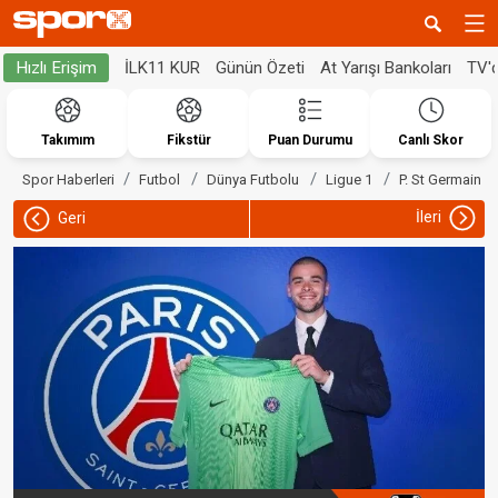
İLK11 KUR
Günün Özeti
At Yarışı Bankoları
TV'
Hızlı Erişim
Takımım
Fikstür
Puan Durumu
Canlı Skor
Spor Haberleri
Futbol
Dünya Futbolu
Ligue 1
P. St Germain
İleri
Geri