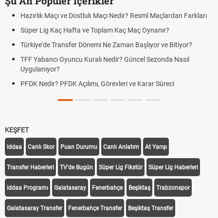
Şu An Popüler İçerikler
çı ve Dostluk Maçı Nedir? Resmî Maçlardan Farkları
Puan Durumunda
aç Hafta ve Toplam Kaç Maç Oynanır?
Skor Ne Demek?
Transfer Dönemi Ne Zaman Başlıyor ve Bitiyor?
Futbol Nasıl Oy
 Oyuncu Kuralı Nedir? Güncel Sezonda Nasıl
Deplasman Golü
?
Uygulanıyor?
 PFDK Açılımı, Görevleri ve Karar Süreci
DGS Sonuçları
Tarihini Duyur
KEŞFET
iddaa
Canlı Skor
Puan Durumu
Canlı Anlatım
At Yarışı
Transfer Haberleri
TV'de Bugün
Süper Lig Fikstür
Süper Lig Haberleri
iddaa Programı
Galatasaray
Fenerbahçe
Beşiktaş
Trabzonspor