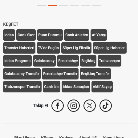
KEŞFET
iddaa
Canlı Skor
Puan Durumu
Canlı Anlatım
At Yarışı
Transfer Haberleri
TV'de Bugün
Süper Lig Fikstür
Süper Lig Haberleri
iddaa Programı
Galatasaray
Fenerbahçe
Beşiktaş
Trabzonspor
Galatasaray Transfer
Fenerbahçe Transfer
Beşiktaş Transfer
Trabzonspor Transfer
Canlı İzle
iddaa Sonuçları
Aktif Sayaç
Takip Et