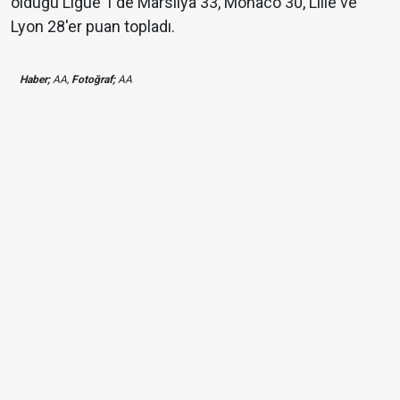
olduğu Ligue 1'de Marsilya 33, Monaco 30, Lille ve
Lyon 28'er puan topladı.
Haber;
AA,
Fotoğraf;
AA