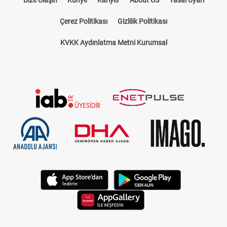
Bize Ulaşın
Künye
Kariyer
About US
Yasal Uyarı
Çerez Politikası
Gizlilik Politikası
KVKK Aydınlatma Metni Kurumsal