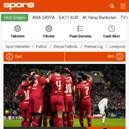
ANA SAYFA
İLK11 KUR
At Yarışı Bankoları
TV'
Hızlı Erişim
Takımım
Fikstür
Puan Durumu
Canlı Skor
Spor Haberleri
Futbol
Dünya Futbolu
Premier Lig
Liverpool
İleri
Geri