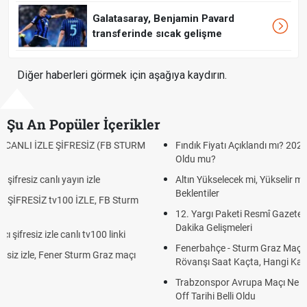
Galatasaray, Benjamin Pavard
transferinde sıcak gelişme
Diğer haberleri görmek için aşağıya kaydırın.
Şu An Popüler İçerikler
Fındık Fiyatı Açıklandı mı? 2026 TMO Fındık Alım Fiyatları Belli
Oldu mu?
Altın Yükselecek mi, Yükselir mi? Altın Fiyatları İçin Son
Beklentiler
12. Yargı Paketi Resmî Gazete'de Yayımlandı mı? 2026 Son
Dakika Gelişmeleri
Fenerbahçe - Sturm Graz Maçı Ne Zaman? Şampiyonlar Ligi
Rövanşı Saat Kaçta, Hangi Kanalda?
Trabzonspor Avrupa Maçı Ne Zaman? UEFA Avrupa Ligi Play-
Off Tarihi Belli Oldu