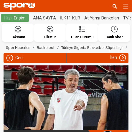
ANA SAYFA
İLK11 KUR
At Yarışı Bankoları
TV'
Hızlı Erişim
Takımım
Fikstür
Puan Durumu
Canlı Skor
K
Spor Haberleri
Basketbol
Türkiye Sigorta Basketbol Süper Ligi
İleri
Geri