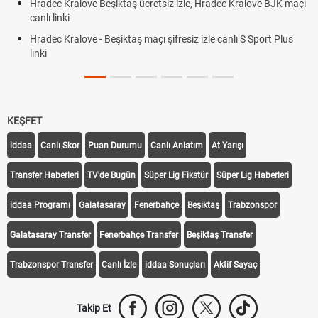
adec Kralove Beşiktaş ücretsiz izle, Hradec Kralove BJK maçı
Plonj
nlı linki
adec Kralove - Beşiktaş maçı şifresiz izle canlı S Sport Plus
nki
KEŞFET
iddaa
Canlı Skor
Puan Durumu
Canlı Anlatım
At Yarışı
Transfer Haberleri
TV'de Bugün
Süper Lig Fikstür
Süper Lig Haberleri
iddaa Programı
Galatasaray
Fenerbahçe
Beşiktaş
Trabzonspor
Galatasaray Transfer
Fenerbahçe Transfer
Beşiktaş Transfer
Trabzonspor Transfer
Canlı İzle
iddaa Sonuçları
Aktif Sayaç
Takip Et