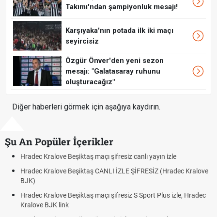
Takımı'ndan şampiyonluk mesajı!
Karşıyaka'nın potada ilk iki maçı
seyircisiz
Özgür Önver'den yeni sezon
mesajı: "Galatasaray ruhunu
oluşturacağız"
Diğer haberleri görmek için aşağıya kaydırın.
Şu An Popüler İçerikler
adec Kralove Beşiktaş maçı şifresiz canlı yayın izle
Hrade
adec Kralove Beşiktaş CANLI İZLE ŞİFRESİZ (Hradec Kralove
Hrade
JK)
BJK l
adec Kralove Beşiktaş maçı şifresiz S Sport Plus izle, Hradec
Trive
alove BJK link
Röveş