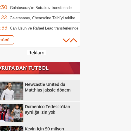
:30
Galatasaray'ın Batrakov transferinde
:22
jerlik krizi!
Galatasaray, Chemsdine Talbi'yi takibe
:55
Can Uzun ve Rafael Leao transferlerinde
:43
ifini sundu
Kerem Aktürkoğlu için dikkat çeken
:42
er!
G.Saray'da transfer sessizliği: 6 yılın en
Reklam
:21
ük rakamı
Trabzonspor'un Salah karşılamasını
VRUPA'DAN FUTBOL
:57
a konuşuyor...
Galatasaray, Benjamin Pavard
:56
sferinde sıcak gelişme
Rıdvan Dilmen'den Fenerbahçe
Newcastle United'da
:39
rlendirmesi!
Matthias Jaissle dönemi
Osimhen, Icardi sonrası teklifi reddetti
:32
Yazarlardan Fenerbahçe
Domenico Tedesco'dan
:27
rlendirmeleri...
"Trabzonspor, Salah'ın parasını çıkardı
ayrılığa izin yok
:06
"
Hradec Kralove - Beşiktaş: Muhtemel
Kevin için 50 milyon
:02
r
Fenerbahçe'de Sidiki Cherif için Stuttgart