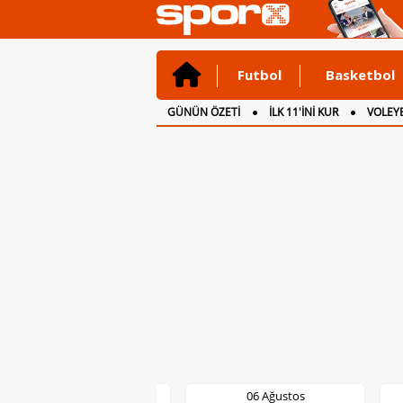
Futbol
Basketbol
GÜNÜN ÖZETİ
İLK 11'İNİ KUR
VOLEYB
CANLI ANLATIM
İNGİLTERE
06 Ağustos
06 Ağustos