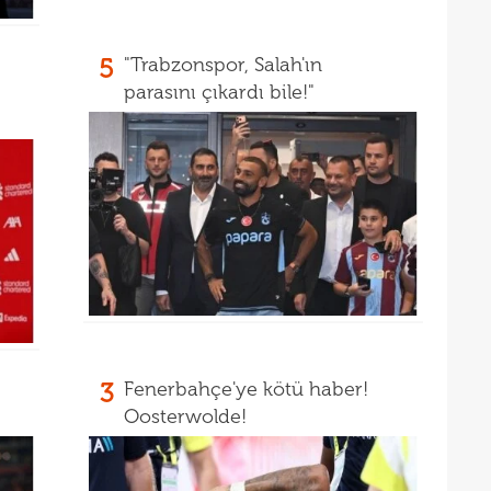
16
15
açık
5
"Trabzonspor, Salah'ın
parasını çıkardı bile!"
aldı!
3
Fenerbahçe'ye kötü haber!
Oosterwolde!