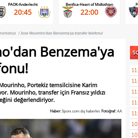
PAOK-Anderlecht
Benfica-Heart of Midlothian
F
20:45
22:00
nerbahçe
Jose Mourinho'dan Benzema'ya transfer telefonu!
ho'dan Benzema'ya
S
fonu!
11
11
spon
Mourinho, Portekiz temsilcisine Karim
11
or. Mourinho, transfer için Fransız yıldızı
ğini değerlendiriyor.
11
Gala
Haber:
Sporx.com dış haberler,
Fotoğraf:
AA
11
Turn
10
Fof
10