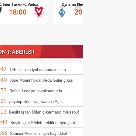
C Inter Turku-FC Vaduz
Dynamo Kiev-Qarabag FK
FC Tw
>
18:00
20:00
ON HABERLER
:47
TFF ile Trendyol arasındaki isim
:40
sorluğu sözleşmesi uzatıldı
Jose Mourinho'dan Arda Güler çıkışı!
:32
Rafael Leao'ya havalimanında
:31
tasaray forması sürprizi
Zeynep Sönmez, Kanada Açık
:12
uvası'na veda etti
Beşiktaş'tan Milan çıkarması: Youssouf
:44
ana
Beşiktaş'ın Sörloth teklifi ortaya çıktı!
:33
Skriniar-Ake ikilisi için flaş iddia!