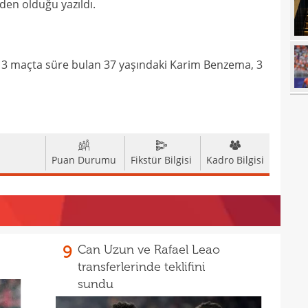
00
en olduğu yazıldı.
açık
23
23
ihti
on 3 maçta süre bulan 37 yaşındaki Karim Benzema, 3
23
öne 
22
22
avan
21
sevi
Puan Durumu
Fikstür Bilgisi
Kadro Bilgisi
21
maçt
21
21
21
9
Can Uzun ve Rafael Leao
transferlerinde teklifini
20
tara
sundu
19
soru