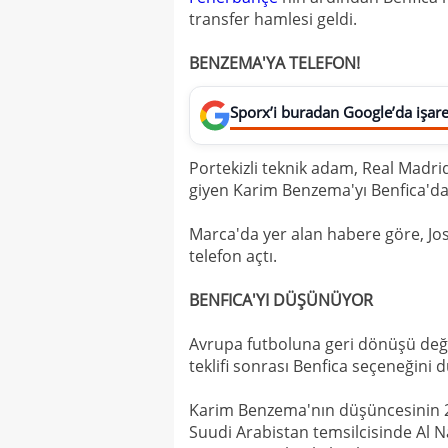
transfer hamlesi geldi.
BENZEMA'YA TELEFON!
Sporx’i buradan Google’da işaret
Portekizli teknik adam, Real Madrid'
giyen Karim Benzema'yı Benfica'da
Marca'da yer alan habere göre, Jo
telefon açtı.
BENFICA'YI DÜŞÜNÜYOR
Avrupa futboluna geri dönüşü de
teklifi sonrası Benfica seçeneğini
Karim Benzema'nın düşüncesinin 2
Suudi Arabistan temsilcisinde Al N