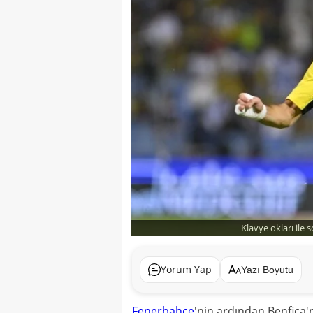
Klavye okları ile 
Yorum Yap
Yazı Boyutu
Fenerbahçe
'nin ardından Benfica'