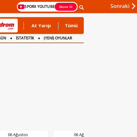
SPORX YOUTUBE
Abone Ol
At Yarışı
Tümü
GÜN
İSTATİSTİK
(YENİ) OYUNLAR
06 Ağustos
06 Ağustos