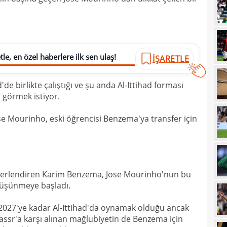
00
iddi
00
Şamp
00
Vict
le, en özel haberlere ilk sen ulaş!
İŞARETLE
00
mağl
de birlikte çalıştığı ve şu anda Al-Ittihad forması
00
 görmek istiyor.
00
se Mourinho, eski öğrencisi Benzema'ya transfer için
00
Cafe
00
seçi
00
Şamp
ğerlendiren Karim Benzema, Jose Mourinho'nun bu
00
dön
 düşünmeye başladı.
00
çalış
027'ye kadar Al-Ittihad'da oynamak olduğu ancak
00
oyun
assr'a karşı alınan mağlubiyetin de Benzema için