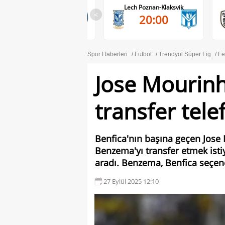
RB Salzburg-Pafos FC
Lech Poznan-Klaksvik
<
20:00
20:00
Spor Haberleri
Futbol
Trendyol Süper Lig
Fe
Jose Mourin
transfer tele
Benfica'nın başına geçen Jose 
Benzema'yı transfer etmek istiy
aradı. Benzema, Benfica seçene
27 Eylül 2025 12:10