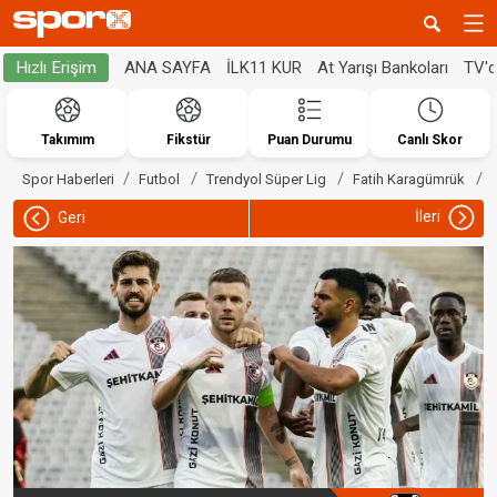
ANA SAYFA
İLK11 KUR
At Yarışı Bankoları
TV'
Hızlı Erişim
Takımım
Fikstür
Puan Durumu
Canlı Skor
Spor Haberleri
Futbol
Trendyol Süper Lig
Fatih Karagümrük
İleri
Geri