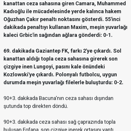
kanattan ceza sahasına giren Camara, Muhammed
Kadıoğlu ile mücadelesinde yerde kalınca hakem
Oğuzhan Çakır penaltı noktasını gösterdi. 55'inci
dakikada penaltıyı kullanan Maxim, meşin yuvarlağı
kaleci Grbic'in sağından ağlara gönderdi: 0-1.
69. dakikada Gaziantep FK, farkı 2'ye çıkardı. Sol
kanattan aldığı topla ceza sahasına girerek son
çizgiye inen Lungoyi, pasını kale önündeki
Kozlowski'ye çıkardı. Polonyalı futbolcu, uygun
durumda meşin yuvarlağı filelerle buluşturdu: 0-2.
90+3. dakikada Bacuna'nın ceza sahası dışından
şutunda top direkten döndü.
90+3. dakikada ceza sahası sağ çaprazında topla
buluşan Fofana, son çizgiye inerek ortasını yaptı.