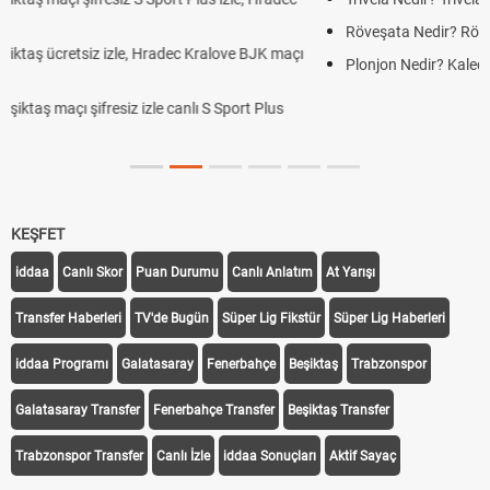
Röveşata Nedir? Röveşata Vuruşu Nasıl Yapılır?
Plonjon Nedir? Kalecilikte Plonjon Hareketi Nasıl Yapılır?
KEŞFET
iddaa
Canlı Skor
Puan Durumu
Canlı Anlatım
At Yarışı
Transfer Haberleri
TV'de Bugün
Süper Lig Fikstür
Süper Lig Haberleri
iddaa Programı
Galatasaray
Fenerbahçe
Beşiktaş
Trabzonspor
Galatasaray Transfer
Fenerbahçe Transfer
Beşiktaş Transfer
Trabzonspor Transfer
Canlı İzle
iddaa Sonuçları
Aktif Sayaç
Takip Et