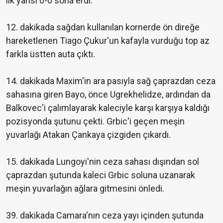
ilk yarısı 0-0 sona erdi.
12. dakikada sağdan kullanılan kornerde ön direğe
hareketlenen Tiago Çukur'un kafayla vurduğu top az
farkla üstten auta çıktı.
14. dakikada Maxim'in ara pasıyla sağ çaprazdan ceza
sahasına giren Bayo, önce Ugrekhelidze, ardından da
Balkovec'i çalımlayarak kaleciyle karşı karşıya kaldığı
pozisyonda şutunu çekti. Grbic'i geçen meşin
yuvarlağı Atakan Çankaya çizgiden çıkardı.
15. dakikada Lungoyi'nin ceza sahası dışından sol
çaprazdan şutunda kaleci Grbic soluna uzanarak
meşin yuvarlağın ağlara gitmesini önledi.
39. dakikada Camara'nın ceza yayı içinden şutunda