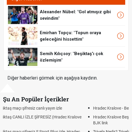
Alexander Nübel: "Gol atmışız gibi
sevindim"
Emirhan Topçu: "Topun oraya
geleceğini hissettim"
Semih Kılıçsoy: "Beşiktaş'ı çok
özlemişim"
Diğer haberleri görmek için aşağıya kaydırın.
Şu An Popüler İçerikler
Hradec Kralove - Beşiktaş maçı şifresiz izle canlı tv100 linki
Hradec Kralove Beşiktaş maçı şifresiz tv100 izle, Hradec Kralove
BJK link
Trivela Nedir? Trivela Vuruşu Nasıl Yapılır?