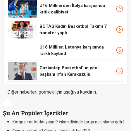
U16 Millilerden İtalya karşısında
kritik galibiyet
BOTAŞ Kadın Basketbol Takımı 7
transfer yaptı
U16 Milliler, Letonya karşısında
farklı kaybetti
Gaziantep Basketbol'un yeni
başkanı İrfan Karakuzulu
Diğer haberleri görmek için aşağıya kaydırın.
Şu An Popüler İçerikler
 kadar yaşar? İslam dininde karga ne anlama gelir?
Futbolda ofsayt
dar? Çeyrek altın fiyatı kaç TL?
Kravat nasıl b