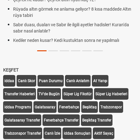
n görmek ne anlama geliyor? 8 kısa maddede Altın
Cemre düştü m
demek
duaları ve Sabır ile ilgili ayetler hadisler! Kuran'da
Rüyada kedi gö
nlatılır?
Evde çilek reçeli
en kusar? Kedi kustuktan sonra ne yapılmalı
tarifi
KEŞFET
iddaa
Canlı Skor
Puan Durumu
Canlı Anlatım
At Yarışı
Transfer Haberleri
TV'de Bugün
Süper Lig Fikstür
Süper Lig Haberleri
iddaa Programı
Galatasaray
Fenerbahçe
Beşiktaş
Trabzonspor
Galatasaray Transfer
Fenerbahçe Transfer
Beşiktaş Transfer
Trabzonspor Transfer
Canlı İzle
iddaa Sonuçları
Aktif Sayaç