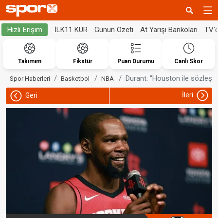
İLK11 KUR
Günün Özeti
At Yarışı Bankoları
TV'
Hızlı Erişim
Takımım
Fikstür
Puan Durumu
Canlı Skor
Durant: "Houston ile sözle
Spor Haberleri
Basketbol
NBA
İleri
Geri