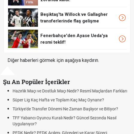
Beşiktaş'ta Willock ve Gallagher
transferlerinde flaş gelişme
Fenerbahçe'den Ayase Ueda'ya
resmi teklif!
Diğer haberleri görmek için aşağıya kaydırın.
Şu An Popüler İçerikler
Hazırlık Maçı ve Dostluk Maçı Nedir? Resmî Maçlardan Farkları
Süper Lig Kaç Hafta ve Toplam Kaç Maç Oynanır?
Türkiye'de Transfer Dönemi Ne Zaman Başlıyor ve Bitiyor?
TFF Yabancı Oyuncu Kuralı Nedir? Güncel Sezonda Nasıl
Uygulanıyor?
PFDK Nedir? PFDK Açılımı, Görevleri ve Karar Süreci