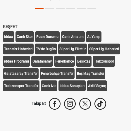
KEŞFET
iddaa
Canlı Skor
Puan Durumu
Canlı Anlatım
At Yarışı
Transfer Haberleri
TV'de Bugün
Süper Lig Fikstür
Süper Lig Haberleri
iddaa Programı
Galatasaray
Fenerbahçe
Beşiktaş
Trabzonspor
Galatasaray Transfer
Fenerbahçe Transfer
Beşiktaş Transfer
Trabzonspor Transfer
Canlı İzle
iddaa Sonuçları
Aktif Sayaç
Takip Et