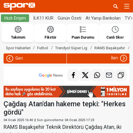
İLK11 KUR
Günün Özeti
At Yarışı Bankoları
TV'
Hızlı Erişim
Takımım
Fikstür
Puan Durumu
Canlı Skor
Spor Haberleri
Futbol
Trendyol Süper Lig
RAMS Başakşehir
İleri
Geri
Çağdaş Atan'dan hakeme tepki: "Herkes
gördü"
04 Ocak 2025 16:40
|| Son güncelleme
04 Ocak 2025 17:23
RAMS Başakşehir Teknik Direktörü Çağdaş Atan, iki