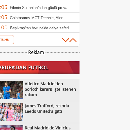
:05
ndim"
Filenin Sultanları'ndan güçlü prova
:05
Galatasaray MCT Technic, Alen
:00
lagic'i kadrosuna kattı
Beşiktaş'tan Avrupa'da dalya zaferi
:55
Beşiktaş Kadın Futbol Takımı, üç golle
:16
andı
Emirhan Topçu: "Topun oraya geleceğini
Reklam
:11
ettim"
Semih Kılıçsoy: "Beşiktaş'ı çok
VRUPA'DAN FUTBOL
:05
mişim"
Beşiktaş'ta inanılmaz rakam: Alexander
:52
el
10 kişi kalan Beşiktaş'tan Avrupa'da 100.
Atletico Madrid'den
:49
r!
Sörloth kararı! İşte istenen
Galatasaray'dan suç duyurusu
rakam
:42
James Trafford, rekorla Leeds United'a
James Trafford, rekorla
:32
Kassoum Ouattara, 6 dakikada kırmızı
Leeds United'a gitti
:18
 gördü!
Aleksey Batrakov için Galatasaray
Real Madrid'de Vinicius
:14
laması!
Real Madrid'de Vinicius Junior düğümü