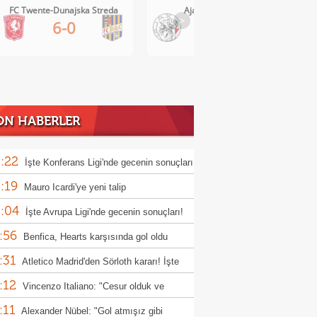
Ajax-Shelbourne
Braga-Dinamo Minsk
>
3-1
1-0
ON HABERLER
:22
İşte Konferans Ligi'nde gecenin sonuçları
:19
Mauro Icardi'ye yeni talip
:04
İşte Avrupa Ligi'nde gecenin sonuçları!
:56
Benfica, Hearts karşısında gol oldu
:31
ı!
Atletico Madrid'den Sörloth kararı! İşte
:12
nen rakam
Vincenzo Italiano: "Cesur olduk ve
:11
ndık"
Alexander Nübel: "Gol atmışız gibi