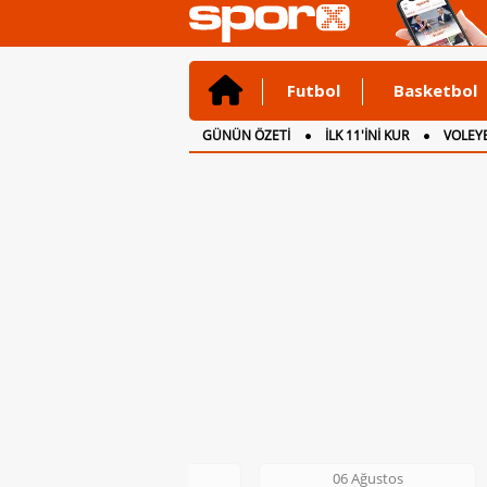
Futbol
Basketbol
GÜNÜN ÖZETİ
İLK 11'İNİ KUR
VOLEYB
CANLI ANLATIM
İNGİLTERE
06 Ağustos
06 Ağustos