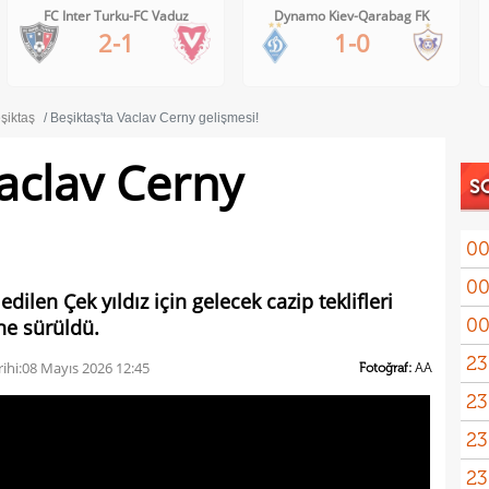
Dynamo Kiev-Qarabag FK
FC Twente-Dunajska Streda
1-0
6-0
şiktaş
Beşiktaş'ta Vaclav Cerny gelişmesi!
Vaclav Cerny
S
00
00
dilen Çek yıldız için gelecek cazip teklifleri
00
ne sürüldü.
23
ihi:
08 Mayıs 2026 12:45
Fotoğraf:
AA
23
yağd
23
iste
23
kaza