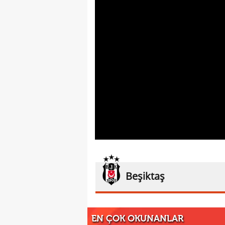
Beşiktaş
EN ÇOK OKUNANLAR