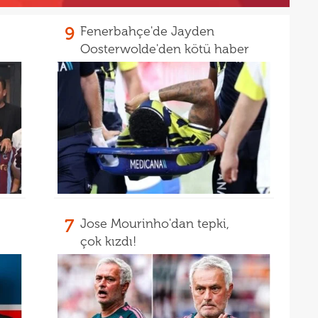
15
mali
9
Fenerbahçe'de Jayden
15
sözl
Oosterwolde'den kötü haber
prog
7
Jose Mourinho'dan tepki,
çok kızdı!