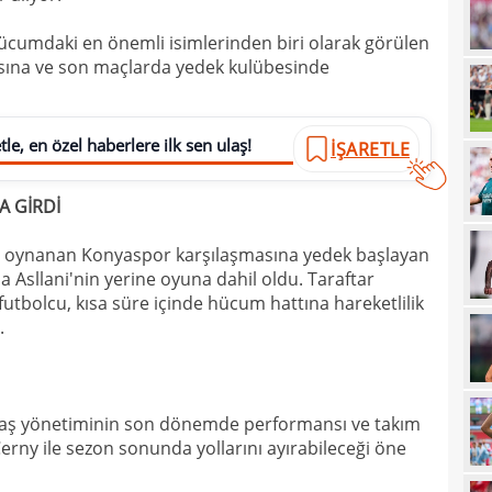
21
çözü
 hücumdaki en önemli isimlerinden biri olarak görülen
masına ve son maçlarda yedek kulübesinde
21
20
kara
le, en özel haberlere ilk sen ulaş!
İŞARETLE
20
Must
20
 GİRDİ
19
de oynanan
Konyaspor
karşılaşmasına yedek başlayan
19
 Asllani'nin yerine oyuna dahil oldu. Taraftar
futbolcu, kısa süre içinde hücum hattına hareketlilik
19
.
19
19
yolla
18
taş yönetiminin son dönemde performansı ve takım
erny ile sezon sonunda yollarını ayırabileceği öne
18