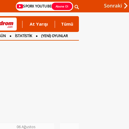
SPORX YOUTUBE
Abone Ol
At Yarışı
Tümü
GÜN
İSTATİSTİK
(YENİ) OYUNLAR
06 Ağustos
06 Ağustos