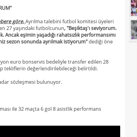
18
ORUM"
18
abere göre,
Ayrılma talebini futbol komitesi üyeleri
18
baba
ten 27 yaşındaki futbolcunun
, "Beşiktaş'ı seviyorum.
18
futb
. Ancak eşimin yaşadığı rahatsızlık performansımı
seniz sezon sonunda ayrılmak istiyorum"
dediği öne
18
18
yon euro bonservis bedeliyle transfer edilen 28
18
alam
 tekliflerin değerlendirilebileceği belirtildi.
17
başı
 kadar sözleşmesi bulunuyor.
17
boya
17
17
ması ile 32 maçta 6 gol 8 asistlik performans
17
gör
17