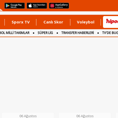
Sporx TV
Canlı Skor
Voleybol
OL MİLLİ TAKIMLAR
SÜPER LİG
TRANSFER HABERLERİ
TV'DE BU
06 Ağustos
06 Ağustos