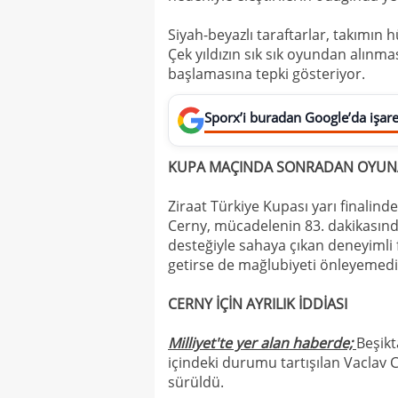
Siyah-beyazlı taraftarlar, takımın
Çek yıldızın sık sık oyundan alın
başlamasına tepki gösteriyor.
Sporx’i buradan Google’da işaret
KUPA MAÇINDA SONRADAN OYUNA
Ziraat Türkiye Kupası
yarı finalin
Cerny, mücadelenin 83. dakikasında
desteğiyle sahaya çıkan deneyimli 
getirse de mağlubiyeti önleyemedi
CERNY İÇİN AYRILIK İDDİASI
Milliyet'te yer alan haberde;
Beşik
içindeki durumu tartışılan Vaclav C
sürüldü.