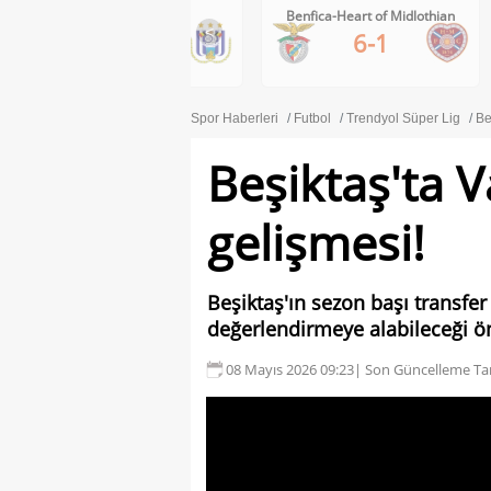
Benfica-Heart of Midlothian
FC Inter Turku-FC Vaduz
<
6-1
2-1
Spor Haberleri
Futbol
Trendyol Süper Lig
Be
Beşiktaş'ta 
gelişmesi!
Beşiktaş'ın sezon başı transfer e
değerlendirmeye alabileceği ö
08 Mayıs 2026 09:23
| Son Güncelleme Tar