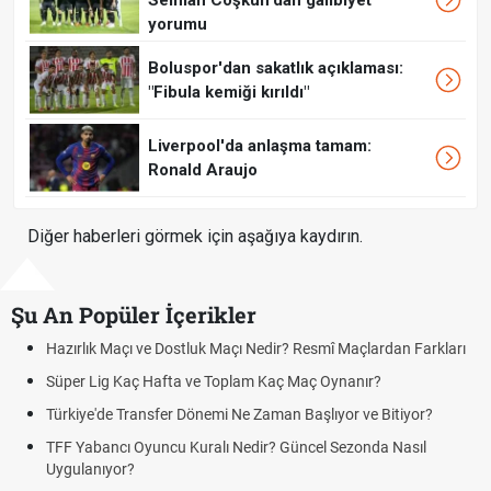
Selman Coşkun'dan galibiyet
yorumu
Boluspor'dan sakatlık açıklaması:
"Fibula kemiği kırıldı"
Liverpool'da anlaşma tamam:
Ronald Araujo
Diğer haberleri görmek için aşağıya kaydırın.
Şu An Popüler İçerikler
Resmî Maçlardan Farkları
Puan Durumunda AG, OM ve Diğer Kısalt
Maç Oynanır?
Skor Ne Demek? Sporda Skor ve Sonuç K
Başlıyor ve Bitiyor?
Futbol Nasıl Oynanır? Temel Futbol Kurall
ncel Sezonda Nasıl
Deplasman Golü Kuralı Nedir? Hangi Or
Uygulanıyor?