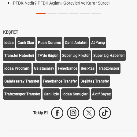
e Karar Süreci
DGS Sonuçları Ne Zaman Açıklanacak 
Tarihini Duyurdu
KEŞFET
iddaa
Canlı Skor
Puan Durumu
Canlı Anlatım
At Yarışı
Transfer Haberleri
TV'de Bugün
Süper Lig Fikstür
Süper Lig Haberleri
iddaa Programı
Galatasaray
Fenerbahçe
Beşiktaş
Trabzonspor
Galatasaray Transfer
Fenerbahçe Transfer
Beşiktaş Transfer
Trabzonspor Transfer
Canlı İzle
iddaa Sonuçları
Aktif Sayaç
Takip Et