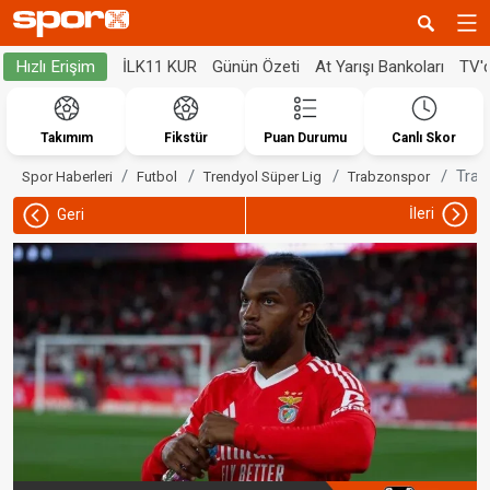
İLK11 KUR
Günün Özeti
At Yarışı Bankoları
TV'
Hızlı Erişim
Takımım
Fikstür
Puan Durumu
Canlı Skor
Trab
Spor Haberleri
Futbol
Trendyol Süper Lig
Trabzonspor
İleri
Geri