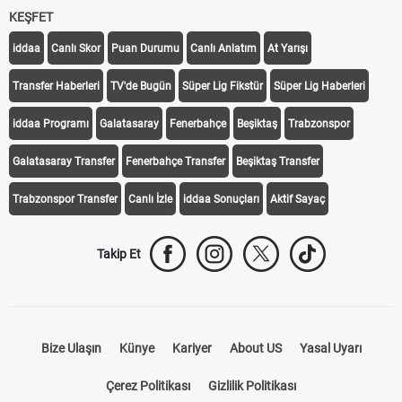
KEŞFET
iddaa
Canlı Skor
Puan Durumu
Canlı Anlatım
At Yarışı
Transfer Haberleri
TV'de Bugün
Süper Lig Fikstür
Süper Lig Haberleri
iddaa Programı
Galatasaray
Fenerbahçe
Beşiktaş
Trabzonspor
Galatasaray Transfer
Fenerbahçe Transfer
Beşiktaş Transfer
Trabzonspor Transfer
Canlı İzle
iddaa Sonuçları
Aktif Sayaç
Takip Et
Bize Ulaşın
Künye
Kariyer
About US
Yasal Uyarı