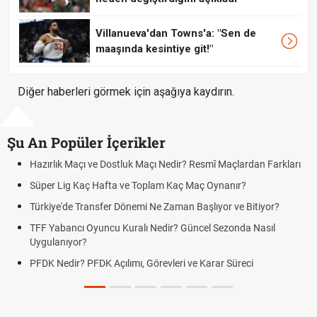
Villanueva'dan Towns'a: "Sen de
maaşında kesintiye git!"
Diğer haberleri görmek için aşağıya kaydırın.
Şu An Popüler İçerikler
ık Maçı ve Dostluk Maçı Nedir? Resmî Maçlardan Farkları
Puan Duru
Lig Kaç Hafta ve Toplam Kaç Maç Oynanır?
Skor Ne D
e'de Transfer Dönemi Ne Zaman Başlıyor ve Bitiyor?
Futbol Na
bancı Oyuncu Kuralı Nedir? Güncel Sezonda Nasıl
Deplasman
nıyor?
Uygulanıy
edir? PFDK Açılımı, Görevleri ve Karar Süreci
DGS Sonu
Tarihini 