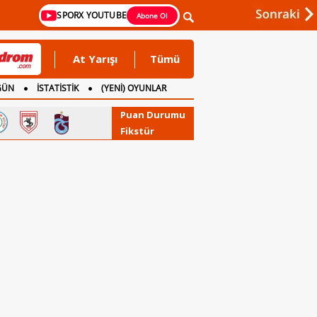
SPORX YOUTUBE
Abone Ol
At Yarışı
Tümü
GÜN
İSTATİSTİK
(YENİ) OYUNLAR
Puan Durumu
Fikstür