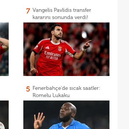
10
7
Vangelis Pavlidis transfer
"Sen
kararını sonunda verdi!
10
vazg
10
açı
09
09
00
Endr
00
Coşk
00
"Fib
5
Fenerbahçe'de sıcak saatler:
00
Arau
Romelu Lukaku
00
kon
00
kaldı
00
fina