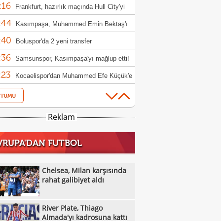
:16
oli'den açıklama!
Frankfurt, hazırlık maçında Hull City'yi
:44
up etti!
Kasımpaşa, Muhammed Emin Bektaş'ı
:40
ladı!
Boluspor'da 2 yeni transfer
:36
Samsunspor, Kasımpaşa'yı mağlup etti!
:23
Kocaelispor'dan Muhammed Efe Küçük'e
:22
llık imza
Chelsea, Milan karşısında rahat galibiyet
:37
River Plate, Thiago Almada'yı kadrosuna
Reklam
:35
Muğlaspor, Iğdır FK'den Ahmet Engin'i
VRUPA'DAN FUTBOL
:33
fer etti
Lionel Messi'nin babası Jorge Messi
:22
tını kaybetti
Beşiktaş'ta Nazmi Bilge anıldı
Chelsea, Milan karşısında
:53
rahat galibiyet aldı
Ferran Torres PSG yolunda! 50 milyon
:53
luk transfer
Berkan Kutlu Konyaspor'a veda etti!
River Plate, Thiago
:38
Salah'a Araklı'da arazi teklifi: O anlar ilgi
Almada'yı kadrosuna kattı