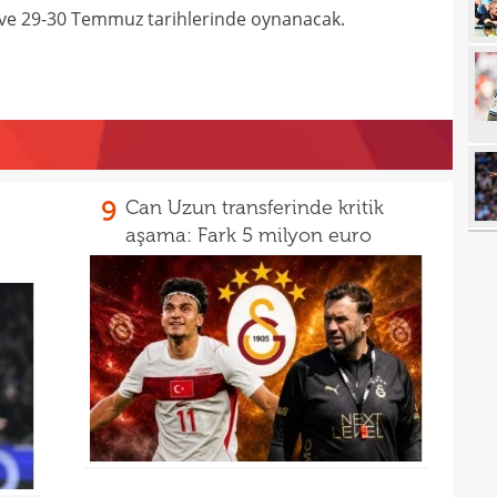
3 ve 29-30 Temmuz tarihlerinde oynanacak.
12
itiraf
12
ayrıl
12
talip
12
5 mi
11
Avru
9
Can Uzun transferinde kritik
11
aşama: Fark 5 milyon euro
11
sebe
11
Höjb
10
yanı
10
soru
10
yıld
10
10