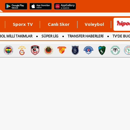
Sporx TV
Canlı Skor
Voleybol
OL MİLLİ TAKIMLAR
SÜPER LİG
TRANSFER HABERLERİ
TV'DE BU