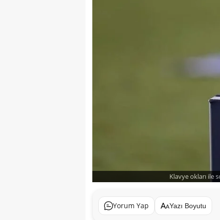
Klavye okları ile 
Yorum Yap
Yazı Boyutu