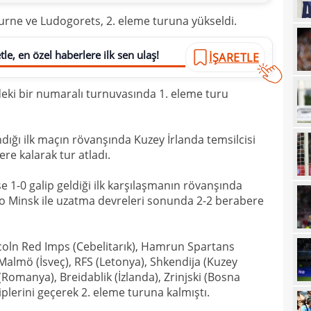
15
görd
rne ve Ludogorets, 2. eleme turuna yükseldi.
15
Bran
le, en özel haberlere ilk sen ulaş!
İŞARETLE
15
kayb
14
Dar
ki bir numaralı turnuvasında 1. eleme turu
14
Dik'
14
satı
dığı ilk maçın rövanşında Kuzey İrlanda temsilcisi
re kalarak tur atladı.
14
Erde
14
e 1-0 galip geldiği ilk karşılaşmanın rövanşında
için
o Minsk ile uzatma devreleri sonunda 2-2 berabere
14
Luk
13
ncoln Red Imps (Cebelitarık), Hamrun Spartans
13
Sala
 Malmö (İsveç), RFS (Letonya), Shkendija (Kuzey
Romanya), Breidablik (İzlanda), Zrinjski (Bosna
13
sonu
plerini geçerek 2. eleme turuna kalmıştı.
12
arka