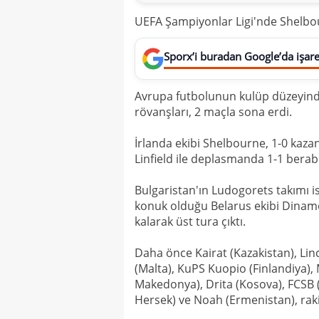
UEFA Şampiyonlar Ligi'nde Shelbou
Sporx’i buradan Google’da işaret
Avrupa futbolunun kulüp düzeyinde
rövanşları, 2 maçla sona erdi.
İrlanda ekibi Shelbourne, 1-0 kazan
Linfield ile deplasmanda 1-1 berabe
Bulgaristan'ın Ludogorets takımı is
konuk olduğu Belarus ekibi Dinam
kalarak üst tura çıktı.
Daha önce Kairat (Kazakistan), Li
(Malta), KuPS Kuopio (Finlandiya),
Makedonya), Drita (Kosova), FCSB (
Hersek) ve Noah (Ermenistan), raki