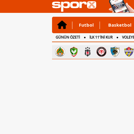
Futbol
Basketbol
GÜNÜN ÖZETİ
İLK 11'İNİ KUR
VOLEYB
CANLI ANLATIM
İNGİLTERE