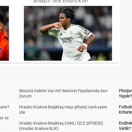
anlaştı! Sıra Endrick'te!
Mazota İndirim Var mı? Motorin Fiyatlarında Son
Plonjon
Durum
Yapılır
anır?
Hradec Kralove Beşiktaş maçı şifresiz canlı yayın
Futbold
izle
Kriterle
or ve
Hradec Kralove Beşiktaş CANLI İZLE ŞİFRESİZ
Endire
(Hradec Kralove BJK)
Verilir?