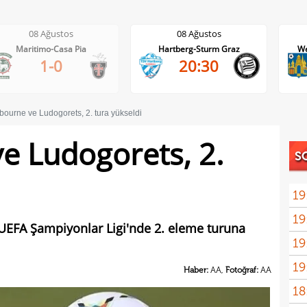
08 Ağustos
08 Ağustos
Hartberg-Sturm Graz
Westerlo-Union St.Gilloise
20:30
21:45
bourne ve Ludogorets, 2. tura yükseldi
e Ludogorets, 2.
S
19
19
UEFA Şampiyonlar Ligi'nde 2. eleme turuna
19
seçi
19
İrfa
Haber:
AA,
Fotoğraf:
AA
18