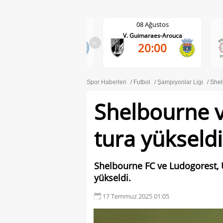
08 Ağustos
08 Ağustos
V. Guimaraes-Arouca
Maritimo-Casa Pia
<
20:00
1-0
Spor Haberleri
Futbol
Şampiyonlar Ligi
Shel
Shelbourne v
tura yükseldi
Shelbourne FC ve Ludogorest, 
yükseldi.
17 Temmuz 2025 01:05