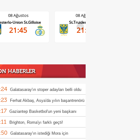
08 Ağustos
08 Ağustos
St.Truiden-Lommel
Standard Liege-Cercle Brugge
Wo
0-0
>
21:45
13'
ON HABERLER
:24
Galatasaray'ın stoper adayları belli oldu
:23
Ferhat Akbaş, Asya'da yılın başantrenörü
:17
ldi
Gaziantep Basketbol'un yeni başkanı
:11
n Karakuzulu
Brighton, Roma'yı farklı geçti!
:50
Galatasaray'ın istediği Mora için