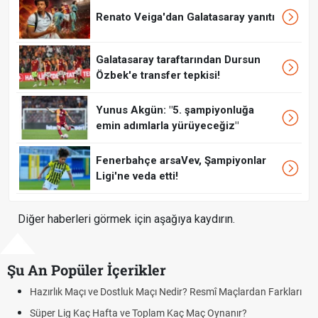
Renato Veiga'dan Galatasaray yanıtı
Galatasaray taraftarından Dursun
Özbek'e transfer tepkisi!
Yunus Akgün: "5. şampiyonluğa
emin adımlarla yürüyeceğiz"
Fenerbahçe arsaVev, Şampiyonlar
Ligi'ne veda etti!
Diğer haberleri görmek için aşağıya kaydırın.
Şu An Popüler İçerikler
Hazırlık Maçı ve Dostluk Maçı Nedir? Resmî Maçlardan Farkları
Pua
Süper Lig Kaç Hafta ve Toplam Kaç Maç Oynanır?
Sko