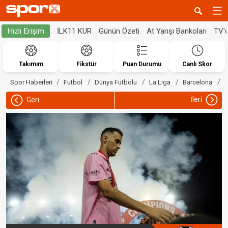
İLK11 KUR
Günün Özeti
At Yarışı Bankoları
TV'
Hızlı Erişim
Takımım
Fikstür
Puan Durumu
Canlı Skor
S
Spor Haberleri
Futbol
Dünya Futbolu
La Liga
Barcelona
İleri
Geri