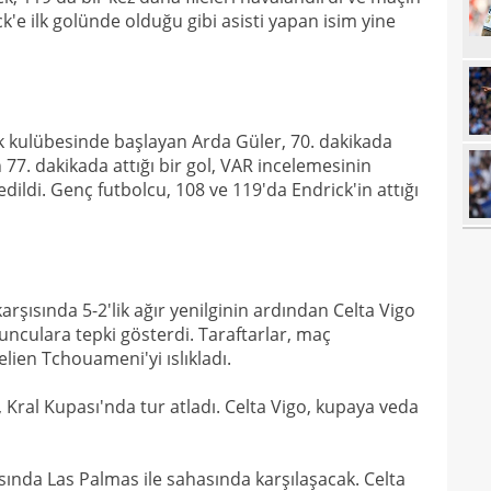
ck'e ilk golünde olduğu gibi asisti yapan isim yine
10
10
10
"Sen
 kulübesinde başlayan Arda Güler, 70. dakikada
10
vazg
 77. dakikada attığı bir gol, VAR incelemesinin
10
açı
edildi. Genç futbolcu, 108 ve 119'da Endrick'in attığı
09
09
00
Endr
arşısında 5-2'lik ağır yenilginin ardından Celta Vigo
unculara tepki gösterdi. Taraftarlar, maç
00
Coşk
ien Tchouameni'yi ıslıkladı.
00
"Fib
Kral Kupası'nda tur atladı. Celta Vigo, kupaya veda
00
Arau
00
kon
asında Las Palmas ile sahasında karşılaşacak. Celta
00
kaldı