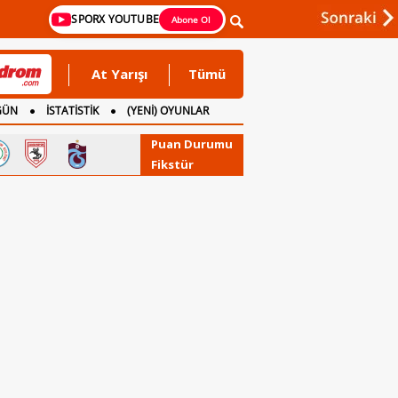
SPORX YOUTUBE
Abone Ol
At Yarışı
Tümü
GÜN
İSTATİSTİK
(YENİ) OYUNLAR
Puan Durumu
Fikstür