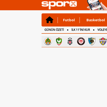
Futbol
Basketbol
GÜNÜN ÖZETİ
İLK 11'İNİ KUR
VOLEYB
CANLI ANLATIM
İNGİLTERE