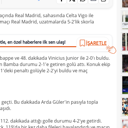
13
sonu
çında Real Madrid, sahasında Celta Vigo ile
12
arka
 maçı Real Madrid, uzatmalarda 5-2'lik skorla
12
itiraf
12
ayrıl
le, en özel haberlere ilk sen ulaş!
İŞARETLE
12
talip
12
5 mi
appe ve 48. dakikada Vinicius Junior ile 2-0'ı buldu.
an Bamba durumu 2-1'e getiren golü attı. Konuk ekip
11
Avru
'deki penaltı golüyle 2-2'yi buldu ve maç
11
11
sebe
11
Höjb
 geçti. Bu dakikada Arda Güler'in pasıyla topla
10
yanı
aşıdı.
10
soru
112. dakikada attığı golle durumu 4-2'ye getirdi.
10
yıld
ck, 119'da bir kez daha fileleri havalandırdı ve maçın