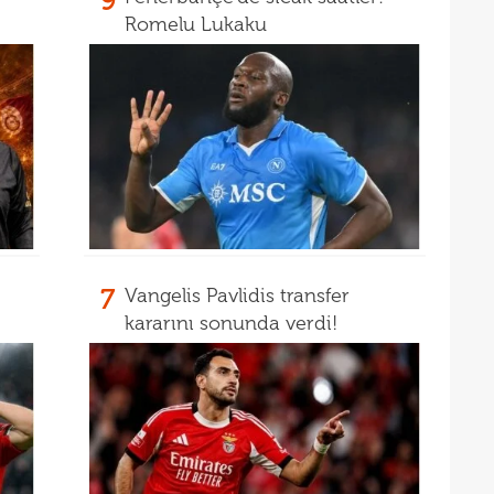
9
20
Romelu Lukaku
20
Ilıc
20
19
Inte
7
Vangelis Pavlidis transfer
kararını sonunda verdi!