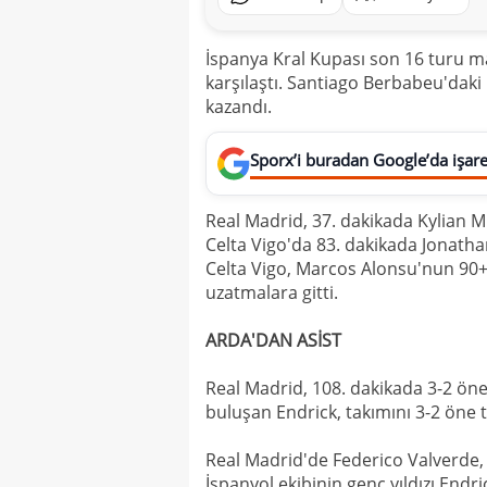
İspanya Kral Kupası son 16 turu ma
karşılaştı. Santiago Berbabeu'daki
kazandı.
Sporx’i buradan Google’da işaret
Real Madrid, 37. dakikada Kylian Mb
Celta Vigo'da 83. dakikada Jonath
Celta Vigo, Marcos Alonsu'nun 90+1
uzatmalara gitti.
ARDA'DAN ASİST
Real Madrid, 108. dakikada 3-2 öne
buluşan Endrick, takımını 3-2 öne t
Real Madrid'de Federico Valverde, 
İspanyol ekibinin genç yıldızı Endri