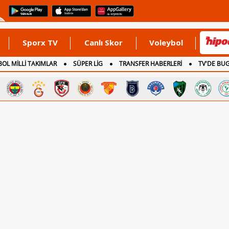
Sporx TV
Canlı Skor
Voleybol
OL MİLLİ TAKIMLAR
SÜPER LİG
TRANSFER HABERLERİ
TV'DE BU