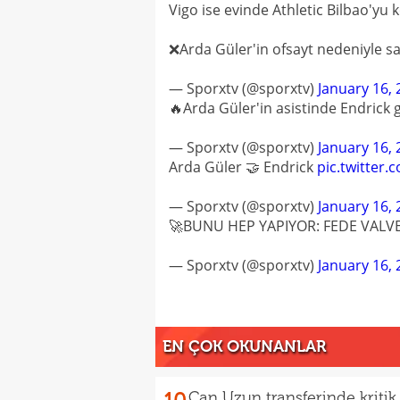
Vigo ise evinde Athletic Bilbao'yu
❌Arda Güler'in ofsayt nedeniyle s
— Sporxtv (@sporxtv)
January 16,
🔥Arda Güler'in asistinde Endrick 
— Sporxtv (@sporxtv)
January 16,
Arda Güler 🤝 Endrick
pic.twitter
— Sporxtv (@sporxtv)
January 16,
🚀BUNU HEP YAPIYOR: FEDE VALV
— Sporxtv (@sporxtv)
January 16,
EN ÇOK OKUNANLAR
Can Uzun transferinde kritik