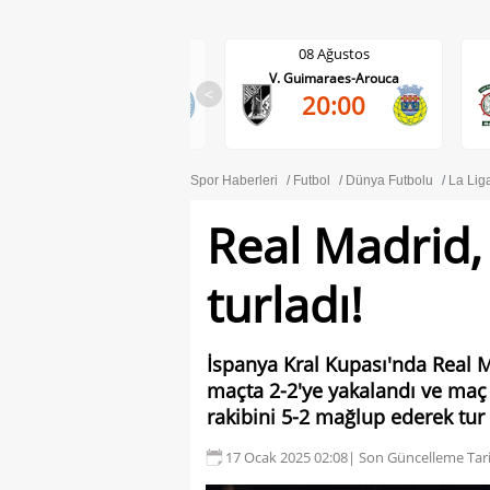
08 Ağustos
08 Ağustos
V. Guimaraes-Arouca
Maritimo-Casa Pia
<
20:00
17:30
Spor Haberleri
Futbol
Dünya Futbolu
La Lig
Real Madrid
turladı!
İspanya Kral Kupası'nda Real M
maçta 2-2'ye yakalandı ve maç 
rakibini 5-2 mağlup ederek tur 
17 Ocak 2025 02:08
| Son Güncelleme Tari