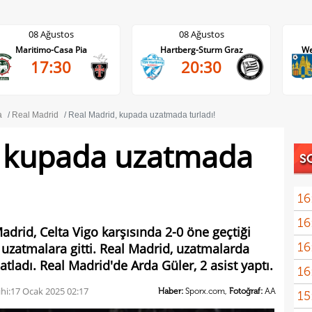
08 Ağustos
08 Ağustos
Hartberg-Sturm Graz
Westerlo-Union St.Gilloise
20:30
21:45
a
Real Madrid
Real Madrid, kupada uzatmada turladı!
, kupada uzatmada
S
16
16
kattı
adrid, Celta Vigo karşısında 2-0 öne geçtiği
16
uzatmalara gitti. Real Madrid, uzatmalarda
trans
atladı. Real Madrid'de Arda Güler, 2 asist yaptı.
16
haya
hi:
17 Ocak 2025 02:17
Haber:
Sporx.com,
Fotoğraf:
AA
15