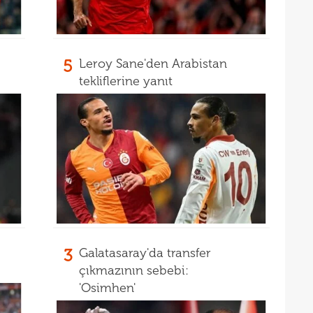
5
Leroy Sane'den Arabistan
tekliflerine yanıt
3
Galatasaray'da transfer
çıkmazının sebebi:
'Osimhen'