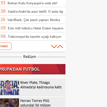
:53
luk transfer
Berkan Kutlu Konyaspor'a veda etti!
:38
Salah'a Araklı'da arazi teklifi: O anlar ilgi
:16
ü
VakıfBank, Çek pasör çaprazı Monika
:09
cuska'yı transfer etti
Eski milli futbolcu Haluk Erdem hayatını
:06
etti
Trabzonspor'da transfer uçağı kalkıyor:
:57
win Nunez
Alanyaspor, Baran Ali Gezek ve Şahin
:48
i kadrosuna kattı
Trabzonspor'da Salah etkisi: Kombine
Reklam
:43
şlarında rekor!
Galatasaray, Manisa FK'den Umut
VRUPA'DAN FUTBOL
:41
m'i kadrosuna kattı
Ozan Kökçü'den kardeşi Orkun Kökçü
:36
 açıklama!
Fenerbahçe'de sıcak saatler: Romelu
River Plate, Thiago
:20
aku
Almada'yı kadrosuna kattı
Arsenal, Bruno Guimaraes'i açıkladı!
:57
Ertuğrul Doğan'dan haciz iddiaları ve
Ferran Torres PSG
:29
h açıklaması
Vangelis Pavlidis transfer kararını
yolunda! 50 milyon