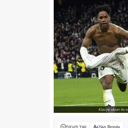
Klavye okları ile 
Yorum Yap
Yazı Boyutu