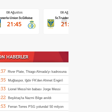
08 Ağustos
08 Ağustos
St.Truiden-Lommel
Standard Liege-Cercle Brugge
Wo
>
21:45
19:15
ON HABERLER
:37
River Plate, Thiago Almada'yı kadrosuna
:35
Muğlaspor, Iğdır FK'den Ahmet Engin'i
:33
fer etti
Lionel Messi'nin babası Jorge Messi
:22
tını kaybetti
Beşiktaş'ta Nazmi Bilge anıldı
:53
Ferran Torres PSG yolunda! 50 milyon