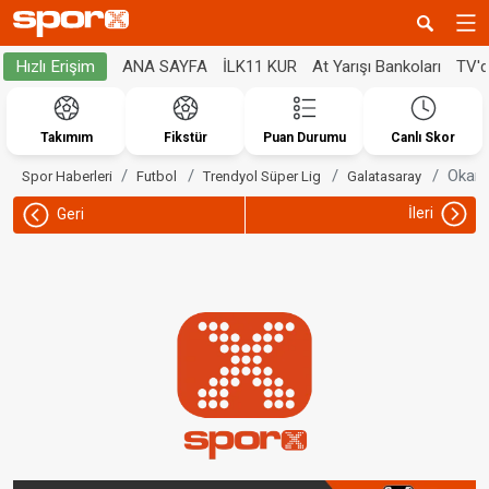
ANA SAYFA
İLK11 KUR
At Yarışı Bankoları
TV'
Hızlı Erişim
Takımım
Fikstür
Puan Durumu
Canlı Skor
Okan 
Spor Haberleri
Futbol
Trendyol Süper Lig
Galatasaray
İleri
Geri