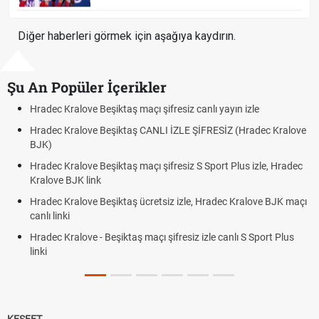
Diğer haberleri görmek için aşağıya kaydırın.
Şu An Popüler İçerikler
ec Kralove Beşiktaş maçı şifresiz canlı yayın izle
Hradec K
ec Kralove Beşiktaş CANLI İZLE ŞİFRESİZ (Hradec Kralove
Hradec 
)
BJK lin
ec Kralove Beşiktaş maçı şifresiz S Sport Plus izle, Hradec
Trivela 
ove BJK link
Röveşat
ec Kralove Beşiktaş ücretsiz izle, Hradec Kralove BJK maçı
Plonjon
 linki
ec Kralove - Beşiktaş maçı şifresiz izle canlı S Sport Plus