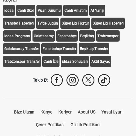
KEŞFET
iddaa
Canlı Skor
Puan Durumu
Canlı Anlatım
At Yarışı
Transfer Haberleri
TV'de Bugün
Süper Lig Fikstür
Süper Lig Haberleri
iddaa Programı
Galatasaray
Fenerbahçe
Beşiktaş
Trabzonspor
Galatasaray Transfer
Fenerbahçe Transfer
Beşiktaş Transfer
Trabzonspor Transfer
Canlı İzle
iddaa Sonuçları
Aktif Sayaç
Takip Et
Bize Ulaşın
Künye
Kariyer
About US
Yasal Uyarı
Çerez Politikası
Gizlilik Politikası