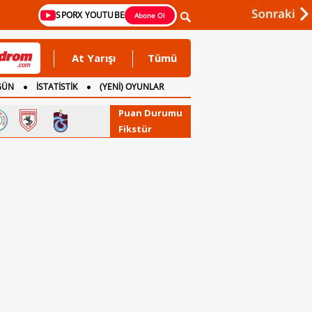
SPORX YOUTUBE
Abone Ol
At Yarışı
Tümü
GÜN
İSTATİSTİK
(YENİ) OYUNLAR
Puan Durumu
Fikstür