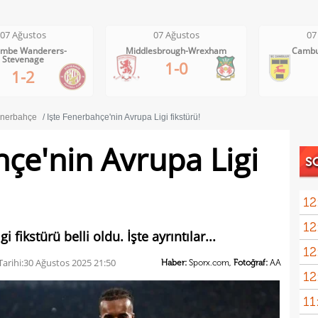
07 Ağustos
07 Ağustos
0
Wolves-Port Vale
Wycombe Wanderers-
Middle
Stevenage
3-0
1-2
nerbahçe
İşte Fenerbahçe'nin Avrupa Ligi fikstürü!
hçe'nin Avrupa Ligi
S
12
12
ayrıl
fikstürü belli oldu. İşte ayrıntılar...
12
talip
arihi:
30 Ağustos 2025 21:50
Haber:
Sporx.com,
Fotoğraf:
AA
12
5 mi
11
Avru