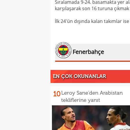
Sıralamada 9-24. basamakta yer ala
karşılaşarak son 16 turuna çıkmak
İlk 24'ün dışında kalan takımlar i
Fenerbahçe
EN ÇOK OKUNANLAR
10
Leroy Sane'den Arabistan
tekliflerine yanıt