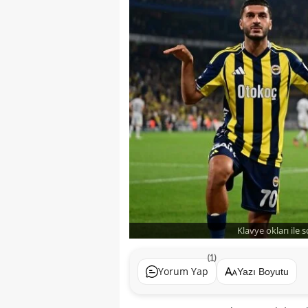
Klavye okları ile 
(1)
Yorum Yap
Yazı Boyutu