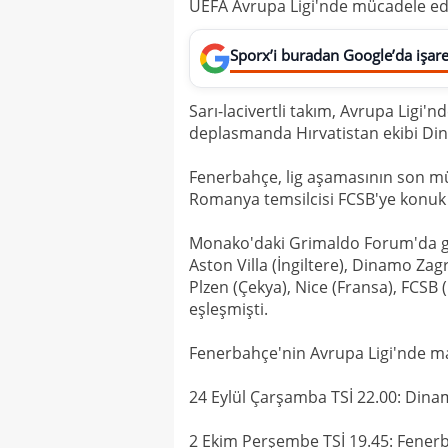
UEFA Avrupa Ligi'nde mücadele e
Sporx’i buradan Google’da işaret
Sarı-lacivertli takım, Avrupa Ligi'
deplasmanda Hırvatistan ekibi Din
Fenerbahçe, lig aşamasının son m
Romanya temsilcisi FCSB'ye konuk 
Monako'daki Grimaldo Forum'da gerç
Aston Villa (İngiltere), Dinamo Zag
Plzen (Çekya), Nice (Fransa), FCSB
eşleşmişti.
Fenerbahçe'nin Avrupa Ligi'nde ma
24 Eylül Çarşamba TSİ 22.00: Din
2 Ekim Perşembe TSİ 19.45: Fener