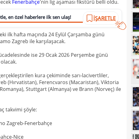
decek
Fenerbahçe
'nin lig aşaması fikstürü belli oldu.
00
Endr
00
le, en özel haberlere ilk sen ulaş!
Coşk
İŞARETLE
00
"Fib
ndeki ilk hafta maçında 24 Eylül Çarşamba günü
00
Arau
amo Zagreb ile karşılaşacak.
00
kon
ücadelesinde ise 29 Ocak 2026 Perşembe günü
00
kaldı
olacak.
00
fina
ekleştirilen kura çekiminde sarı-lacivertliler,
23
reb (Hırvatistan), Ferencvaros (Macaristan), Viktoria
tale
 (Romanya), Stuttgart (Almanya) ve Brann (Norveç) ile
23
bird
23
ç takvimi şöyle:
22
kattı
amo Zagreb-Fenerbahçe
22
anda
22
bahçe-Nice