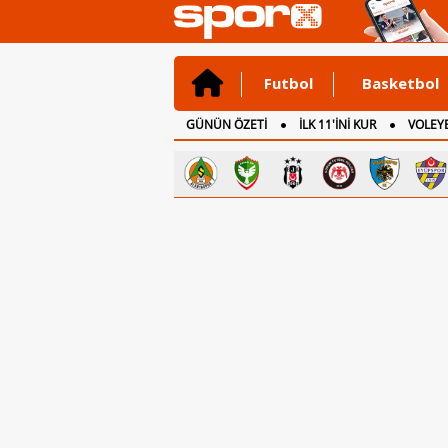
Futbol
Basketbol
GÜNÜN ÖZETİ
İLK 11'İNİ KUR
VOLEYB
CANLI ANLATIM
İNGİLTERE