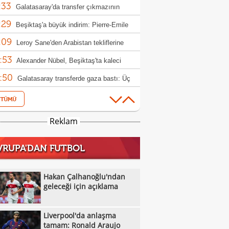
:33
Galatasaray'da transfer çıkmazının
:29
bi: 'Osimhen'
Beşiktaş'a büyük indirim: Pierre-Emile
:09
jerg
Leroy Sane'den Arabistan tekliflerine
:53
t
Alexander Nübel, Beşiktaş'ta kaleci
:50
nunu bitirdi!
Galatasaray transferde gaza bastı: Üç
:42
ız için hamle
İsmail Kartal: "O sezon bu sezon!"
:34
Fenerbahçe'den İsmail Yüksek kararı!
Reklam
:19
Vincenzo Italiano'dan Vlahovic baskısı:
VRUPA'DAN FUTBOL
:19
i bekliyorum"
Diego Simeone, Victor Osimhen'den
:06
eçmiyor!
Hakan Çalhanoğlu'ndan geleceği için
Hakan Çalhanoğlu'ndan
:00
klama
geleceği için açıklama
Galatasaray'dan Batrakov için yeni teklif!
:37
Fenerbahçe'de kader adamı Talisca
Liverpool'da anlaşma
:22
Fenerbahçe, Real Madrid ile anlaştı! Sıra
tamam: Ronald Araujo