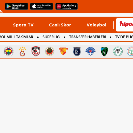
Sporx TV
Canlı Skor
Voleybol
OL MİLLİ TAKIMLAR
SÜPER LİG
TRANSFER HABERLERİ
TV'DE BU