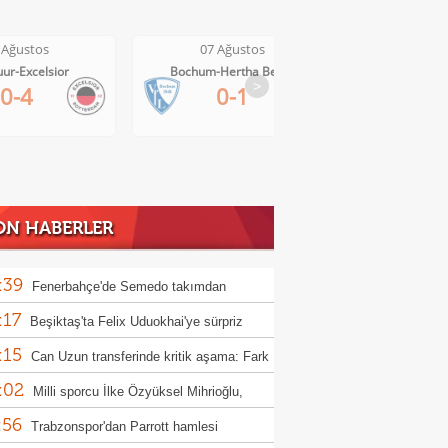
7 Ağustos
07 Ağustos
07 
sbrough-Wrexham
Cambuur-Excelsior
Bochum-H
>
1-0
0-4
ON HABERLER
:39
Fenerbahçe'de Semedo takımdan
:17
abilir! İşte nedeni
Beşiktaş'ta Felix Uduokhai'ye sürpriz
:15
!
Can Uzun transferinde kritik aşama: Fark
:02
lyon euro
Milli sporcu İlke Özyüksel Mihrioğlu,
:56
pa şampiyonu oldu
Trabzonspor'dan Parrott hamlesi