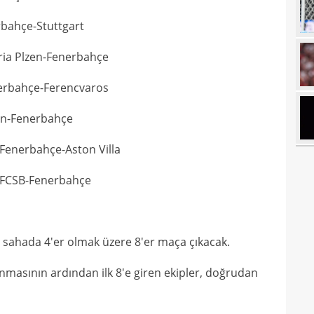
21
rbahçe-Stuttgart
21
Luk
ria Plzen-Fenerbahçe
21
nerbahçe-Ferencvaros
21
Rulli
20
ann-Fenerbahçe
Şamp
20
Fenerbahçe-Aston Villa
20
Ilıc
: FCSB-Fenerbahçe
20
19
19
ış sahada 4'er olmak üzere 8'er maça çıkacak.
Inte
19
kattı
asının ardından ilk 8'e giren ekipler, doğrudan
19
Süe
19
tekli