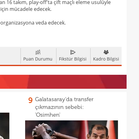
n 16 takım, play-off'ta çift maçlı eleme usulüyle
 için mücadele edecek.
19
18
Unit
se organizasyona veda edecek.
18
oyun
18
İsve
18
Puan Durumu
Fikstür Bilgisi
Kadro Bilgisi
17
17
17
100 
17
9
Galatasaray'da transfer
çıkmazının sebebi:
17
Ball
'Osimhen'
17
Emre
17
İki 