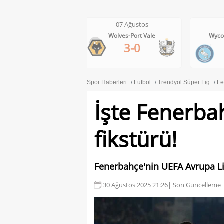
07 Ağustos
Boluspor-Manisa FK
<
1-2
Spor Haberleri
Futbol
Trendyol Süper Lig
Fe
İşte Fenerba
fikstürü!
Fenerbahçe'nin UEFA Avrupa Ligi 
30 Ağustos 2025 21:26
| Son Güncelleme T