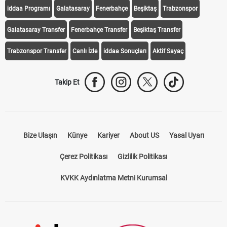
Transfer Haberleri
TV'de Bugün
Süper Lig Fikstür
Süper Lig Haberleri
iddaa Programı
Galatasaray
Fenerbahçe
Beşiktaş
Trabzonspor
Galatasaray Transfer
Fenerbahçe Transfer
Beşiktaş Transfer
Trabzonspor Transfer
Canlı İzle
iddaa Sonuçları
Aktif Sayaç
Takip Et
Bize Ulaşın
Künye
Kariyer
About US
Yasal Uyarı
Çerez Politikası
Gizlilik Politikası
KVKK Aydınlatma Metni Kurumsal