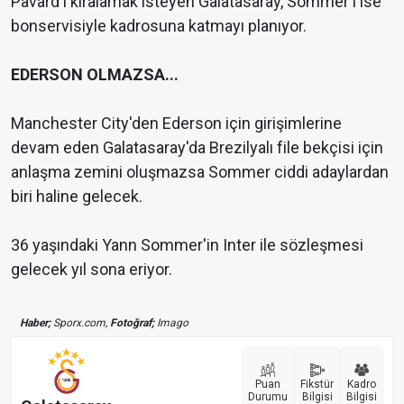
Pavard'ı kiralamak isteyen Galatasaray, Sommer'i ise
bonservisiyle kadrosuna katmayı planıyor.
EDERSON OLMAZSA...
Manchester City'den Ederson için girişimlerine
devam eden Galatasaray'da Brezilyalı file bekçisi için
anlaşma zemini oluşmazsa Sommer ciddi adaylardan
biri haline gelecek.
36 yaşındaki Yann Sommer'in Inter ile sözleşmesi
gelecek yıl sona eriyor.
Haber;
Sporx.com,
Fotoğraf;
Imago
Puan
Fikstür
Kadro
Durumu
Bilgisi
Bilgisi