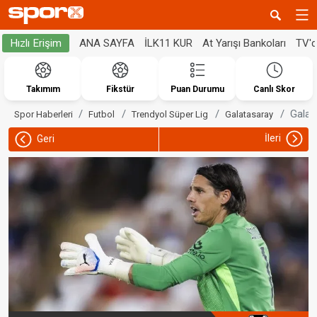
ANA SAYFA
İLK11 KUR
At Yarışı Bankoları
TV'
Hızlı Erişim
Takımım
Fikstür
Puan Durumu
Canlı Skor
Galat
Spor Haberleri
Futbol
Trendyol Süper Lig
Galatasaray
İleri
Geri