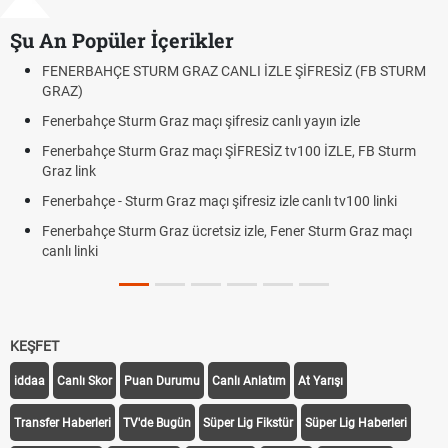
Şu An Popüler İçerikler
FENERBAHÇE STURM GRAZ CANLI İZLE ŞİFRESİZ (FB STURM
F
GRAZ)
O
Fenerbahçe Sturm Graz maçı şifresiz canlı yayın izle
A
B
Fenerbahçe Sturm Graz maçı ŞİFRESİZ tv100 İZLE, FB Sturm
Graz link
1
D
Fenerbahçe - Sturm Graz maçı şifresiz izle canlı tv100 linki
F
Fenerbahçe Sturm Graz ücretsiz izle, Fener Sturm Graz maçı
R
canlı linki
T
O
KEŞFET
iddaa
Canlı Skor
Puan Durumu
Canlı Anlatım
At Yarışı