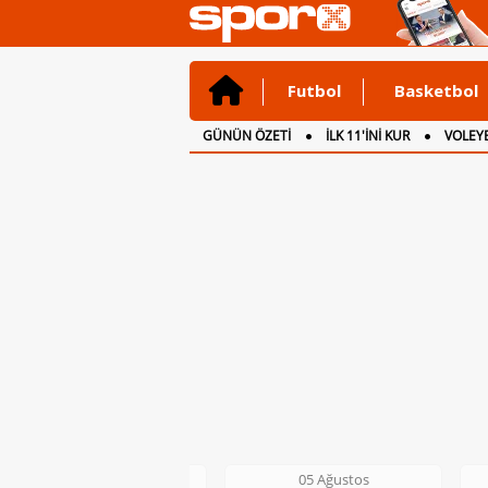
Futbol
Basketbol
GÜNÜN ÖZETİ
İLK 11'İNİ KUR
VOLEYB
CANLI ANLATIM
İNGİLTERE
05 Ağustos
05 Ağustos