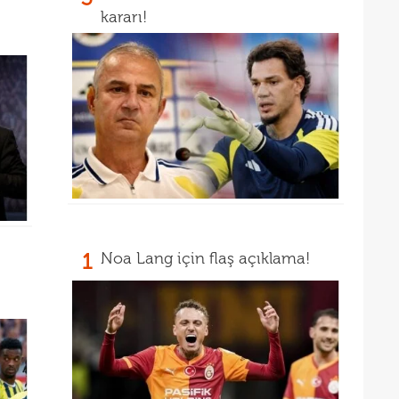
13
kararı!
12
1
Noa Lang için flaş açıklama!