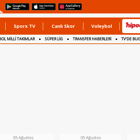
Sporx TV
Canlı Skor
Voleybol
OL MİLLİ TAKIMLAR
SÜPER LİG
TRANSFER HABERLERİ
TV'DE BU
05 Ağustos
05 Ağustos