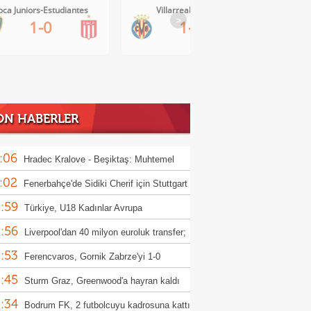
oca Juniors-Estudiantes
Villarreal-Levante
>
1-0
1-0
ON HABERLER
:06
Hradec Kralove - Beşiktaş: Muhtemel
:02
r
Fenerbahçe'de Sidiki Cherif için Stuttgart
:59
ası!
Türkiye, U18 Kadınlar Avrupa
:56
iyonası'nda Sırbistan'a 70-67 yenildi
Liverpool'dan 40 milyon euroluk transfer;
:53
or Munoz
Ferencvaros, Gornik Zabrze'yi 1-0
:45
up etti
Sturm Graz, Greenwood'a hayran kaldı
:34
Bodrum FK, 2 futbolcuyu kadrosuna kattı