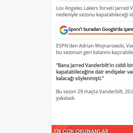
Los Angeles Lakers forveti Jarred V
nedeniyle sezonu kapatabileceği idd
Sporx’i buradan Google’da işaret
ESPN'den Adrian Wojnarowski, Vande
bu sezonun geri kalanını kaçırabile
"Bana Jarred Vanderbilt'in ciddi bi
kapatabileceğine dair endişeler va
kalacağı söylenmişti."
Bu sezon 29 maçta Vanderbilt, 20.0
yakaladı.
EN ÇOK OKUNANLAR