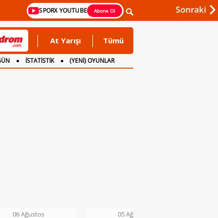
SPORX YOUTUBE
Abone Ol
At Yarışı
Tümü
GÜN
İSTATİSTİK
(YENİ) OYUNLAR
06 Ağustos
05 Ağustos