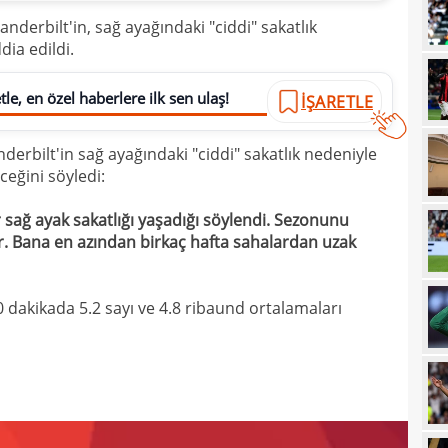
anderbilt'in, sağ ayağındaki "ciddi" sakatlık
21
sevi
ia edildi.
21
maçt
le, en özel haberlere ilk sen ulaş!
İŞARETLE
21
21
rbilt'in sağ ayağındaki "ciddi" sakatlık nedeniyle
21
ceğini söyledi:
20
tara
r sağ ayak sakatlığı yaşadığı söylendi. Sezonunu
r. Bana en azından birkaç hafta sahalardan uzak
19
soru
19
net 
 dakikada 5.2 sayı ve 4.8 ribaund ortalamaları
19
Ligi
19
"Paz
18
prov
18
duy