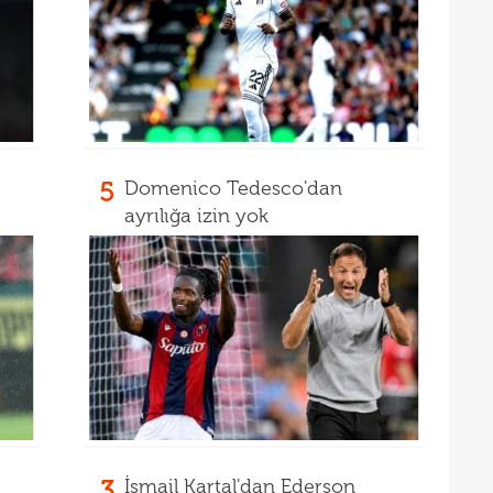
14
14
açık
14
Warr
14
Wolv
14
açık
5
Domenico Tedesco'dan
13
ayrılığa izin yok
13
13
karş
13
13
baş
13
çağr
13
13
3
İsmail Kartal'dan Ederson