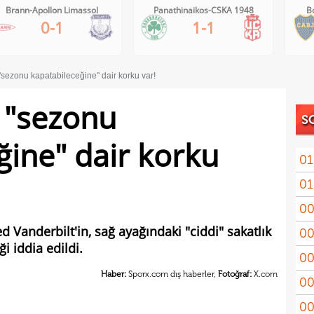
Brann-Apollon Limassol
Panathinaikos-CSKA 1948
B
0-1
1-1
 "sezonu kapatabileceğine" dair korku var!
n "sezonu
S
ğine" dair korku
01
01
11'le
00
iddi
d Vanderbilt'in, sağ ayağındaki "ciddi" sakatlık
00
Şamp
i iddia edildi.
00
Vict
Haber:
Sporx.com dış haberler,
Fotoğraf:
X.com
00
mağl
00