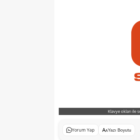
Klavye okları ile 
Yorum Yap
Yazı Boyutu