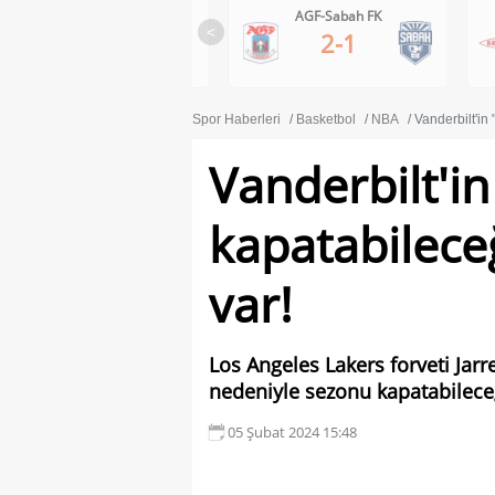
Ferencvaros-Gornik Zabrze
AGF-Sabah FK
<
1-0
2-1
Spor Haberleri
Basketbol
NBA
Vanderbilt'in
Vanderbilt'i
kapatabilece
var!
Los Angeles Lakers forveti Jarre
nedeniyle sezonu kapatabileceğ
05 Şubat 2024 15:48