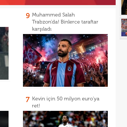
17
açık
17
durd
9
Muhammed Salah
16
Trabzon'da! Binlerce taraftar
karşıladı
16
16
16
16
16
Bord
16
15
açık
7
Kevin için 50 milyon euro'ya
15
aldı!
ret!
15
14
ayrı