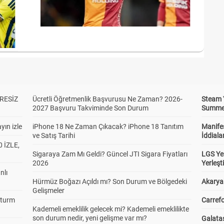
RESİZ
Ücretli Öğretmenlik Başvurusu Ne Zaman? 2026-
Steam 
2027 Başvuru Takviminde Son Durum
Summer 
yın izle
iPhone 18 Ne Zaman Çıkacak? iPhone 18 Tanıtım
Manifes
ve Satış Tarihi
İddiala
 İZLE,
Sigaraya Zam Mı Geldi? Güncel JTI Sigara Fiyatları
LGS Yer
2026
Yerleş
nlı
Hürmüz Boğazı Açıldı mı? Son Durum ve Bölgedeki
Akaryak
Gelişmeler
Sturm
Carrefo
Kademeli emeklilik gelecek mi? Kademeli emeklilikte
son durum nedir, yeni gelişme var mı?
Galatas