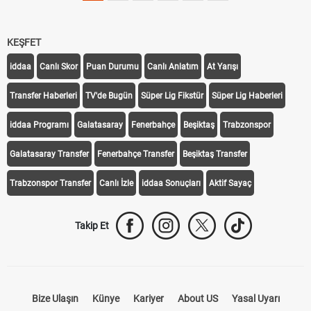
KEŞFET
iddaa
Canlı Skor
Puan Durumu
Canlı Anlatım
At Yarışı
Transfer Haberleri
TV'de Bugün
Süper Lig Fikstür
Süper Lig Haberleri
iddaa Programı
Galatasaray
Fenerbahçe
Beşiktaş
Trabzonspor
Galatasaray Transfer
Fenerbahçe Transfer
Beşiktaş Transfer
Trabzonspor Transfer
Canlı İzle
iddaa Sonuçları
Aktif Sayaç
Takip Et