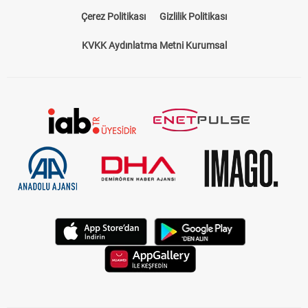
Bize Ulaşın
Künye
Kariyer
About US
Yasal Uyarı
Çerez Politikası
Gizlilik Politikası
KVKK Aydınlatma Metni Kurumsal