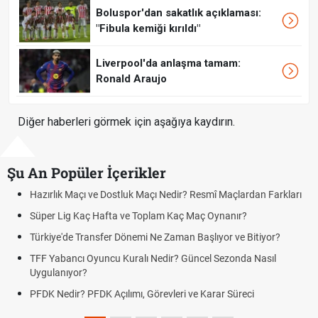
Boluspor'dan sakatlık açıklaması:
"Fibula kemiği kırıldı"
Liverpool'da anlaşma tamam:
Ronald Araujo
Diğer haberleri görmek için aşağıya kaydırın.
Şu An Popüler İçerikler
 Maçlardan Farkları
Puan Durumunda AG, OM ve Diğer Kısaltmalar 
nanır?
Skor Ne Demek? Sporda Skor ve Sonuç Kavraml
or ve Bitiyor?
Futbol Nasıl Oynanır? Temel Futbol Kuralları
ezonda Nasıl
Deplasman Golü Kuralı Nedir? Hangi Organiza
Uygulanıyor?
r Süreci
DGS Sonuçları Ne Zaman Açıklanacak 2026? 
Tarihini Duyurdu