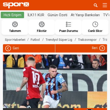
İLK11 KUR
Günün Özeti
At Yarışı Bankoları
TV'
Hızlı Erişim
Takımım
Fikstür
Puan Durumu
Canlı Skor
Trab
Spor Haberleri
Futbol
Trendyol Süper Lig
Trabzonspor
İleri
Geri