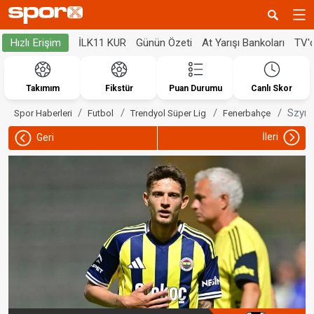
İLK11 KUR
Günün Özeti
At Yarışı Bankoları
TV'
Hızlı Erişim
Takımım
Fikstür
Puan Durumu
Canlı Skor
Szyma
Spor Haberleri
Futbol
Trendyol Süper Lig
Fenerbahçe
İleri
Geri