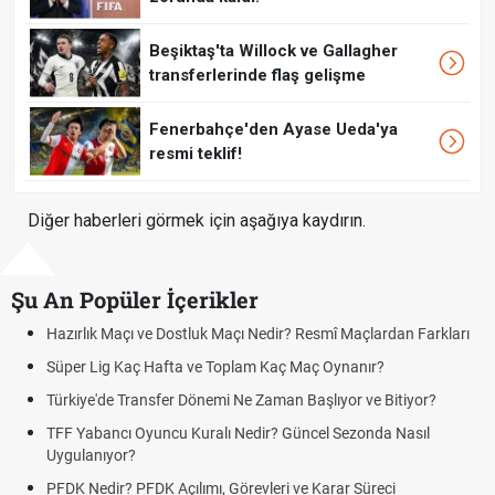
Beşiktaş'ta Willock ve Gallagher
transferlerinde flaş gelişme
Fenerbahçe'den Ayase Ueda'ya
resmi teklif!
Diğer haberleri görmek için aşağıya kaydırın.
Şu An Popüler İçerikler
ık Maçı ve Dostluk Maçı Nedir? Resmî Maçlardan Farkları
Puan Duru
Lig Kaç Hafta ve Toplam Kaç Maç Oynanır?
Skor Ne D
e'de Transfer Dönemi Ne Zaman Başlıyor ve Bitiyor?
Futbol Na
bancı Oyuncu Kuralı Nedir? Güncel Sezonda Nasıl
Deplasman
nıyor?
Uygulanıy
edir? PFDK Açılımı, Görevleri ve Karar Süreci
DGS Sonu