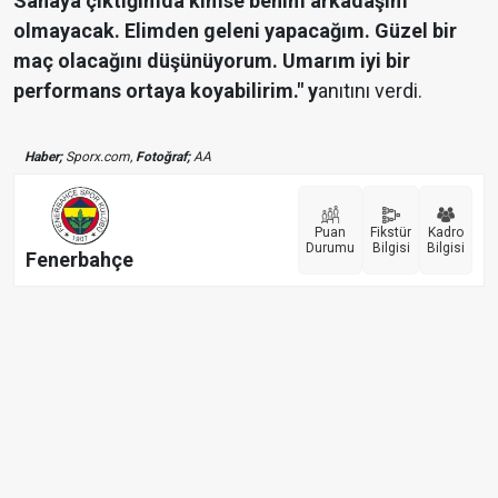
Sahaya çıktığımda kimse benim arkadaşım
olmayacak. Elimden geleni yapacağım. Güzel bir
maç olacağını düşünüyorum. Umarım iyi bir
performans ortaya koyabilirim." y
anıtını verdi.
Haber;
Sporx.com,
Fotoğraf;
AA
Puan
Fikstür
Kadro
Durumu
Bilgisi
Bilgisi
Fenerbahçe