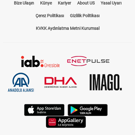
Bize Ulaşın
Künye
Kariyer
About US
Yasal Uyarı
Çerez Politikası
Gizlilik Politikası
KVKK Aydınlatma Metni Kurumsal