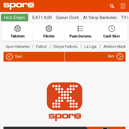
İLK11 KUR
Günün Özeti
At Yarışı Bankoları
TV'
Hızlı Erişim
Takımım
Fikstür
Puan Durumu
Canlı Skor
Spor Haberleri
Futbol
Dünya Futbolu
La Liga
Atletico Madrid
İleri
Geri