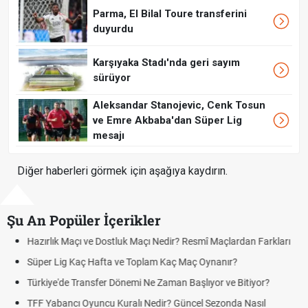
Parma, El Bilal Toure transferini
duyurdu
Karşıyaka Stadı'nda geri sayım
sürüyor
Aleksandar Stanojevic, Cenk Tosun
ve Emre Akbaba'dan Süper Lig
mesajı
Diğer haberleri görmek için aşağıya kaydırın.
Şu An Popüler İçerikler
an Farkları
Puan Durumunda AG, OM ve Diğer Kısaltmalar Ne Anla
Skor Ne Demek? Sporda Skor ve Sonuç Kavramları
tiyor?
Futbol Nasıl Oynanır? Temel Futbol Kuralları
Nasıl
Deplasman Golü Kuralı Nedir? Hangi Organizasyonlar