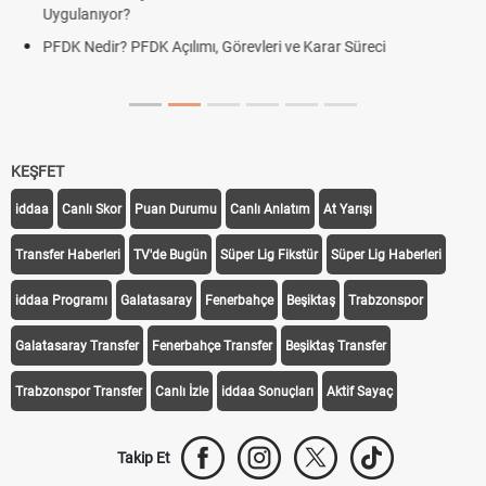
Uygulanıyor?
DGS Sonuçları Ne Zaman Açıklanacak 2026? ÖSYM So
Tarihini Duyurdu
KEŞFET
iddaa
Canlı Skor
Puan Durumu
Canlı Anlatım
At Yarışı
Transfer Haberleri
TV'de Bugün
Süper Lig Fikstür
Süper Lig Haberleri
iddaa Programı
Galatasaray
Fenerbahçe
Beşiktaş
Trabzonspor
Galatasaray Transfer
Fenerbahçe Transfer
Beşiktaş Transfer
Trabzonspor Transfer
Canlı İzle
iddaa Sonuçları
Aktif Sayaç
Takip Et