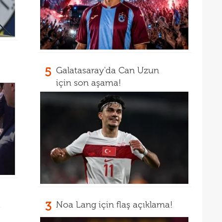
14
14
açık
14
Warr
14
Wolv
5
Galatasaray'da Can Uzun
14
açık
için son aşama!
13
13
13
karş
13
13
baş
13
çağr
13
a
3
Noa Lang için flaş açıklama!
13