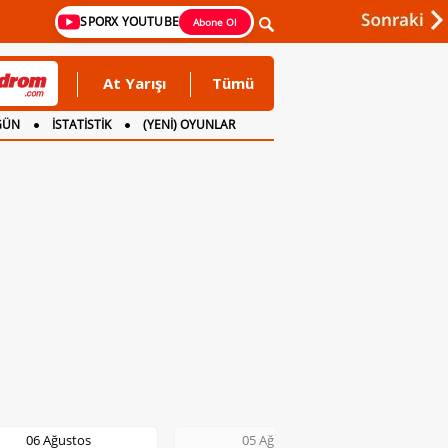
SPORX YOUTUBE
Abone Ol
At Yarışı
Tümü
GÜN
İSTATİSTİK
(YENİ) OYUNLAR
05 Ağustos
05 Ağustos