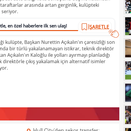
taraftarlar arasında artan gerginlik, kulüpteki
21
sevi
seriyor.
21
maçt
le, en özel haberlere ilk sen ulaş!
İŞARETLE
21
21
i kulüpte, Başkan Nurettin Açıkalın'ın çaresizliği son
ımda bir türlü yakalanamayan istikrar, teknik direktör
21
n Açıkalın'ın Kaloğlu ile yolları ayırmayı planladığı
20
k direktörle çıkış yakalamak için alternatif isimler
tara
yor.
19
soru
19
net 
19
Ligi
19
"Paz
18
prov
18
duy
Hull City'den rekor transfer: