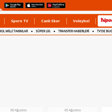
Sporx TV
Canlı Skor
Voleybol
OL MİLLİ TAKIMLAR
SÜPER LİG
TRANSFER HABERLERİ
TV'DE BU
05 Ağustos
06 Ağustos