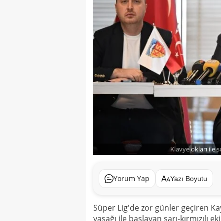
Klavye okları ile 
Yorum Yap
Yazı Boyutu
Süper Lig'de zor günler geçiren Ka
yasağı ile başlayan sarı-kırmızılı 