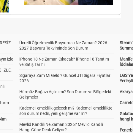
RESİZ
Ücretli Öğretmenlik Başvurusu Ne Zaman? 2026-
Steam 
2027 Başvuru Takviminde Son Durum
Summer 
yın izle
iPhone 18 Ne Zaman Çıkacak? iPhone 18 Tanıtım
Manifes
ve Satış Tarihi
İddiala
 İZLE,
Sigaraya Zam Mı Geldi? Güncel JTI Sigara Fiyatları
LGS Yer
2026
Yerleş
nlı
Hürmüz Boğazı Açıldı mı? Son Durum ve Bölgedeki
Akaryak
Gelişmeler
Sturm
Carrefo
Kademeli emeklilik gelecek mi? Kademeli emeklilikte
son durum nedir, yeni gelişme var mı?
Galatas
Alım
hangi 
Mevlid Kandili Ne Zaman 2026? Mevlid Kandili
Hangi Güne Denk Geliyor?
Fenerb