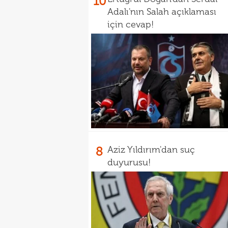
10
Adalı'nın Salah açıklaması
için cevap!
8
Aziz Yıldırım'dan suç
duyurusu!