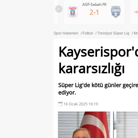
AGF-Sabah FK
Brann-Apollon Limassol
<
2-1
0-1
Spor Haberleri
Futbol
Trendyol Süper Lig
Mo
Kayserispor'
kararsızlığı
Süper Lig'de kötü günler geçir
ediyor.
16 Ocak 2025 16:19