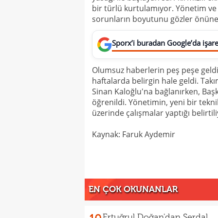
bir türlü kurtulamıyor. Yönetim ve 
sorunların boyutunu gözler önüne 
Sporx’i buradan Google’da işaret
Olumsuz haberlerin peş peşe geldiğ
haftalarda belirgin hale geldi. Tak
Sinan Kaloğlu'na bağlanırken, Başka
öğrenildi. Yönetimin, yeni bir tekni
üzerinde çalışmalar yaptığı belirtili
Kaynak: Faruk Aydemir
EN ÇOK OKUNANLAR
Ertuğrul Doğan'dan Serdal