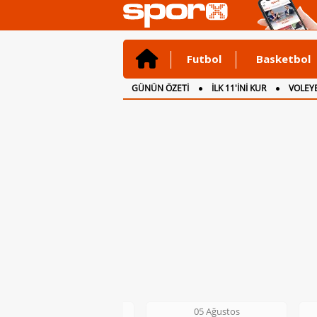
Futbol
Basketbol
GÜNÜN ÖZETİ
İLK 11'İNİ KUR
VOLEYB
CANLI ANLATIM
İNGİLTERE
05 Ağustos
05 Ağustos