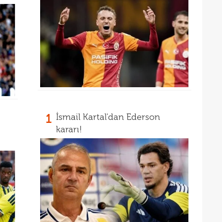
13
12
1
İsmail Kartal'dan Ederson
kararı!