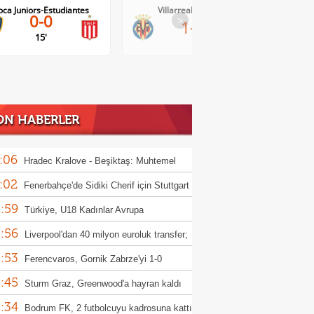
Villarreal-Levante
AC Milan-Inter
>
1-0
1-1
ON HABERLER
:06
Hradec Kralove - Beşiktaş: Muhtemel
:02
r
Fenerbahçe'de Sidiki Cherif için Stuttgart
:59
ası!
Türkiye, U18 Kadınlar Avrupa
:56
iyonası'nda Sırbistan'a 70-67 yenildi
Liverpool'dan 40 milyon euroluk transfer;
:53
or Munoz
Ferencvaros, Gornik Zabrze'yi 1-0
:45
up etti
Sturm Graz, Greenwood'a hayran kaldı
:34
Bodrum FK, 2 futbolcuyu kadrosuna kattı