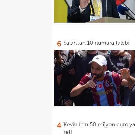
6
Salah'tan 10 numara talebi
4
Kevin için 50 milyon euro'y
ret!