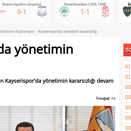
Panathinaikos-CSKA 1948
Boca Juniors-Estudiantes
0-0
1-1
15'
ndihome Kayserispor
Kayserispor'da yönetimin kararsızlığı
da yönetimin
S
01
01
11'le
en Kayserispor'da yönetimin kararsızlığı devam
00
iddi
00
Şamp
Fotoğraf:
AA
00
Vict
00
mağl
00