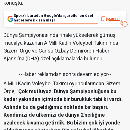
konuştu.
Sporx’i buradan Google’da işaretle, en özel
İŞARETLE
haberlere ilk sen ulaş!
Dünya Şampiyonası'nda finale yükselerek gümüş
madalya kazanan A Milli Kadın Voleybol Takımı'nda
Gizem Örge ve Cansu Özbay Demirören Haber
Ajansı'na (DHA) özel açıklamalarda bulundu.
--Haber reklamdan sonra devam ediyor--
A Milli Kadın Voleybol Takımı oyuncularından Gizem
Örge,
"Çok mutluyuz. Dünya Şampiyonluğuna bu
kadar yakından içimizde bir burukluk tabi ki vardı.
Aslında bu da geldiğimiz noktada bir başarı.
Kendimizi de ülkemizi de dünya 2'nciliğine
üzülecek kıvama getirdik. Bu bizim çok iyi yönde