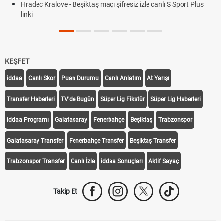
canlı S Sport Plus
KEŞFET
iddaa
Canlı Skor
Puan Durumu
Canlı Anlatım
At Yarışı
Transfer Haberleri
TV'de Bugün
Süper Lig Fikstür
Süper Lig Haberleri
iddaa Programı
Galatasaray
Fenerbahçe
Beşiktaş
Trabzonspor
Galatasaray Transfer
Fenerbahçe Transfer
Beşiktaş Transfer
Trabzonspor Transfer
Canlı İzle
iddaa Sonuçları
Aktif Sayaç
Takip Et