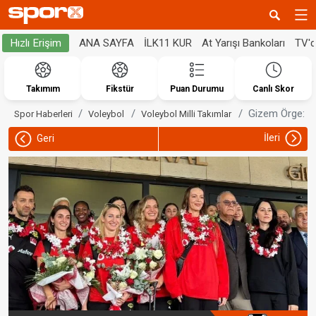
ANA SAYFA
İLK11 KUR
At Yarışı Bankoları
TV'
Hızlı Erişim
Takımım
Fikstür
Puan Durumu
Canlı Skor
Gizem Örge: "B
Spor Haberleri
Voleybol
Voleybol Milli Takımlar
İleri
Geri