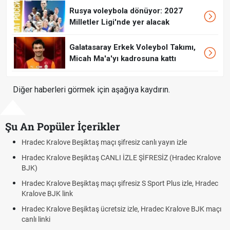
Rusya voleybola dönüyor: 2027
Milletler Ligi'nde yer alacak
Galatasaray Erkek Voleybol Takımı,
Micah Ma'a'yı kadrosuna kattı
Diğer haberleri görmek için aşağıya kaydırın.
Şu An Popüler İçerikler
ayın izle
Hradec Kralove - Beşiktaş maçı şifresiz izle canlı
İZ (Hradec Kralove
Hradec Kralove Beşiktaş maçı şifresiz tv100 izl
BJK link
t Plus izle, Hradec
Trivela Nedir? Trivela Vuruşu Nasıl Yapılır?
Röveşata Nedir? Röveşata Vuruşu Nasıl Yapılır
dec Kralove BJK maçı
Plonjon Nedir? Kalecilikte Plonjon Hareketi Nasıl