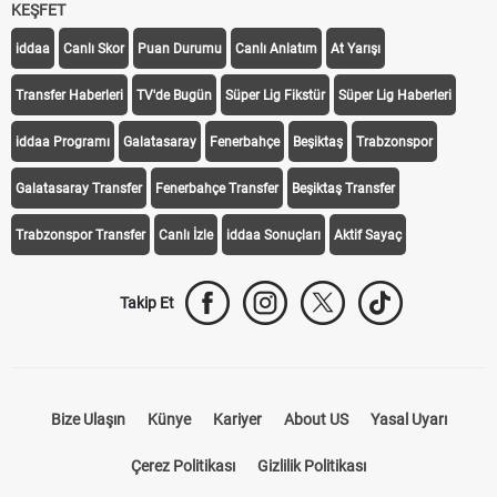
KEŞFET
iddaa
Canlı Skor
Puan Durumu
Canlı Anlatım
At Yarışı
Transfer Haberleri
TV'de Bugün
Süper Lig Fikstür
Süper Lig Haberleri
iddaa Programı
Galatasaray
Fenerbahçe
Beşiktaş
Trabzonspor
Galatasaray Transfer
Fenerbahçe Transfer
Beşiktaş Transfer
Trabzonspor Transfer
Canlı İzle
iddaa Sonuçları
Aktif Sayaç
Takip Et
Bize Ulaşın
Künye
Kariyer
About US
Yasal Uyarı