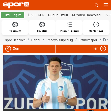
İLK11 KUR
Günün Özeti
At Yarışı Bankoları
TV'
Hızlı Erişim
Takımım
Fikstür
Puan Durumu
Canlı Skor
Erzu
Spor Haberleri
Futbol
Trendyol Süper Lig
Erzurumspor
İleri
Geri