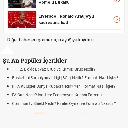
Romelu Lukaku
Liverpool, Ronald Araujo'yu
kadrosuna kattı!
Diğer haberleri görmek için aşağıya kaydırın.
Şu An Popüler İçerikler
g'de Beyaz Grup ve Kırmızı Grup Nedir?
UEFA Avrupa 
 Şampiyonlar Ligi (BCL) Nedir? Formatı Nasıl İşler?
Voleybol Mil
pler Dünya Kupası Nedir? Yeni Format Nasıl İşler?
UEFA Uluslar 
edir? İngiltere Federasyon Kupası Formatı
LGS Yerleşti
Sonuçlarınd
y Shield Nedir? Kimler Oynar ve Formatı Nasıldır?
Yeni Parti Ç
Durum