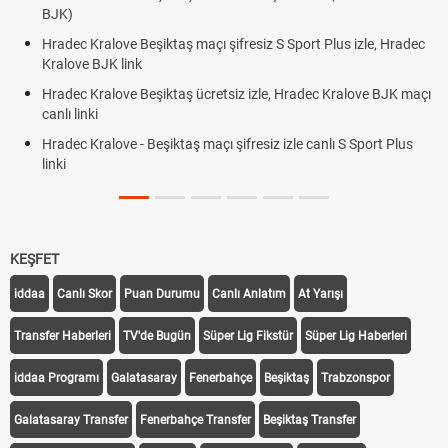
BJK link
port Plus izle, Hradec
Trivela Nedir? Trivela Vuruşu Nasıl Yapılır?
Röveşata Nedir? Röveşata Vuruşu Nasıl Yapı
radec Kralove BJK maçı
Plonjon Nedir? Kalecilikte Plonjon Hareketi Na
le canlı S Sport Plus
KEŞFET
iddaa
Canlı Skor
Puan Durumu
Canlı Anlatım
At Yarışı
Transfer Haberleri
TV'de Bugün
Süper Lig Fikstür
Süper Lig Haberleri
iddaa Programı
Galatasaray
Fenerbahçe
Beşiktaş
Trabzonspor
Galatasaray Transfer
Fenerbahçe Transfer
Beşiktaş Transfer