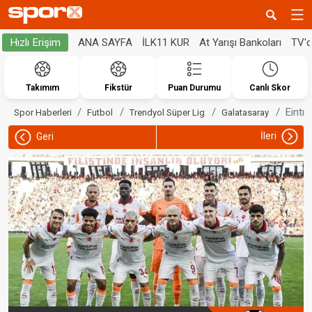
ANA SAYFA
İLK11 KUR
At Yarışı Bankoları
TV'
Hızlı Erişim
Takımım
Fikstür
Puan Durumu
Canlı Skor
Eintr
Spor Haberleri
Futbol
Trendyol Süper Lig
Galatasaray
İleri
Geri